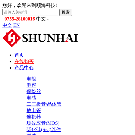
您好，欢迎来到顺海科技!
搜索
|
0755-28100016
中文
中文
EN
首页
在线购买
产品中心
电阻
电容
保险丝
电感
二三极管/晶体管
放电管
连接器
场效应管(MOS)
碳化硅(SiC)器件