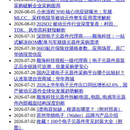
采购破解企业采购困局
2026-08-05
小米澎程 N90 核心供应链曝光：车规
MLCC、采样电阻等被动元件整车应用需求解析
2026-08-03
2026Q2 被动元件行业深度复盘：村田、
TDK、风华高科财报解析
2026-07-31
深圳电子元器件代理商——顺海科技：一站
式解决BOM配单与车规级元器件采购需求
2026-07-30
0603贴片保险丝规格参数、应用场景、原厂
华德现货供应
2026-07-29
顺海科技授权一级代理商｜电子元器件原装
正品全链路可追溯，批量采购更安心
2026-07-28
国内正规电子元器件采购平台哪个比较好？
认准靠谱自营商城：华年商城
2026-07-21
2026上半年电子元件出口同比增长62.6%，国
产被动元器件全球化发展趋势解析
2026-07-08
顺海科技元器件拆解|电容､电阻､电感等元器
件内部截面结构深度剖析
2026-07-06
5类电容短缺，根源在哪里？（附对照表）
2026-07-03
苏州华德电子（Walter）品牌与产品介绍
2026-07-02
收藏！100个电子元器件常见封装大全（附
图）