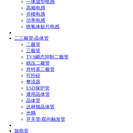
一体成型电感
高频电感
共模电感
功率电感
铁氧体贴片电感
二三极管/晶体管
二极管
三极管
TVS瞬态抑制二极管
稳压二极管
肖特基二极管
可控硅
整流器
ESD保护管
通用晶体管
晶体管
达林顿晶体管
光耦
开关管/双向触发管
放电管