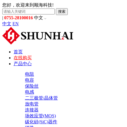
您好，欢迎来到顺海科技!
搜索
|
0755-28100016
中文
中文
EN
首页
在线购买
产品中心
电阻
电容
保险丝
电感
二三极管/晶体管
放电管
连接器
场效应管(MOS)
碳化硅(SiC)器件