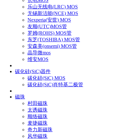
长电MOS
乐山无线电(LRC) MOS
无锡新洁能(NCE) MOS
Nexperia(安世) MOS
友顺(UTC)MOS管
罗姆(ROHS) MOS管
东芝(TOSHIBA) MOS管
安森美(onsemi) MOS管
晶导微mos
维安MOS
碳化硅(SiC)器件
碳化硅(SiC) MOS
碳化硅(SiC)肖特基二极管
磁珠
村田磁珠
太诱磁珠
顺络磁珠
麦捷磁珠
奇力新磁珠
风华磁珠