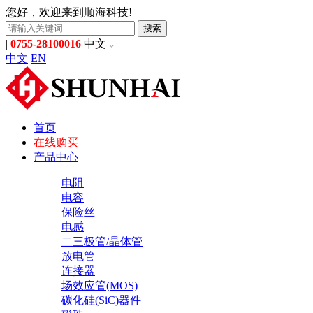
您好，欢迎来到顺海科技!
搜索
|
0755-28100016
中文
中文
EN
首页
在线购买
产品中心
电阻
电容
保险丝
电感
二三极管/晶体管
放电管
连接器
场效应管(MOS)
碳化硅(SiC)器件