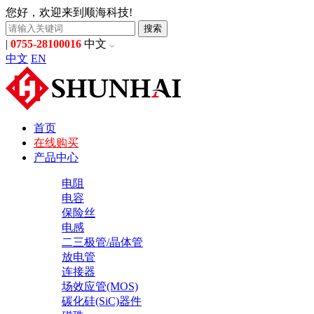
您好，欢迎来到顺海科技!
搜索
|
0755-28100016
中文
中文
EN
首页
在线购买
产品中心
电阻
电容
保险丝
电感
二三极管/晶体管
放电管
连接器
场效应管(MOS)
碳化硅(SiC)器件