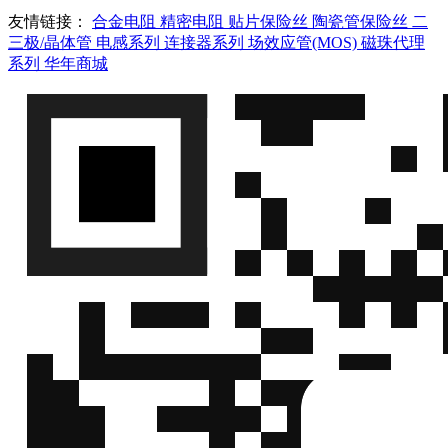
友情链接：
合金电阻
精密电阻
贴片保险丝
陶瓷管保险丝
二
三极/晶体管
电感系列
连接器系列
场效应管(MOS)
磁珠代理
系列
华年商城