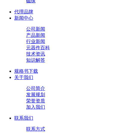
磁珠
代理品牌
新闻中心
公司新闻
产品新闻
行业新闻
元器件百科
技术资讯
知识解答
规格书下载
关于我们
公司简介
发展规划
荣誉资质
加入我们
联系我们
联系方式