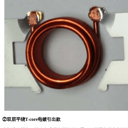
②双层平绕T-core电镀引出款