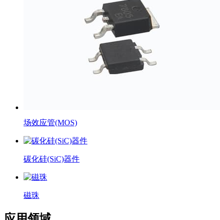
场效应管(MOS)
碳化硅(SiC)器件
磁珠
应用领域