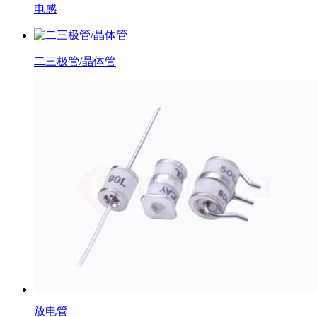
电感
二三极管/晶体管
放电管