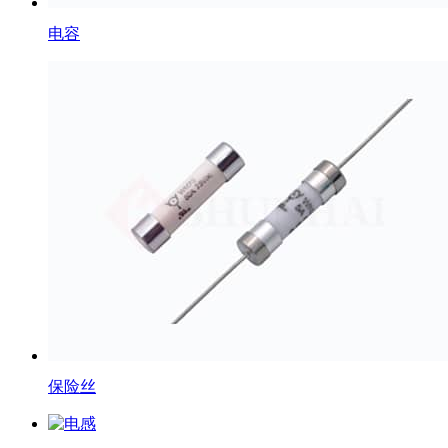
电容
保险丝