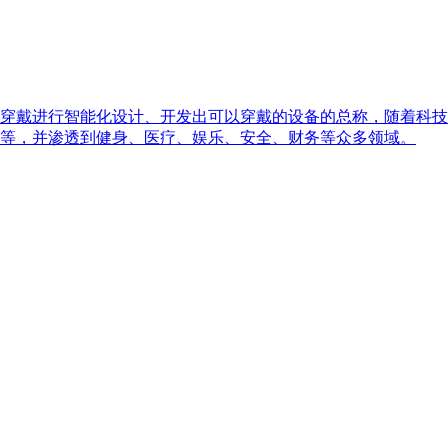
穿戴进行智能化设计、开发出可以穿戴的设备的总称，随着科技
等，并渗透到健身、医疗、娱乐、安全、财务等众多领域。