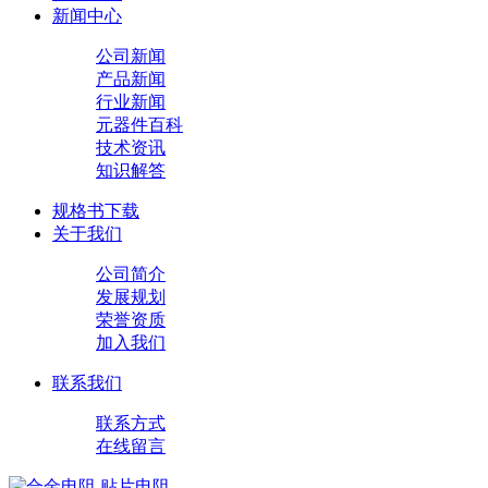
新闻中心
公司新闻
产品新闻
行业新闻
元器件百科
技术资讯
知识解答
规格书下载
关于我们
公司简介
发展规划
荣誉资质
加入我们
联系我们
联系方式
在线留言