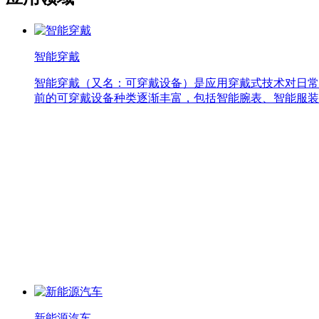
智能穿戴
智能穿戴（又名：可穿戴设备）是应用穿戴式技术对日常
前的可穿戴设备种类逐渐丰富，包括智能腕表、智能服装
新能源汽车