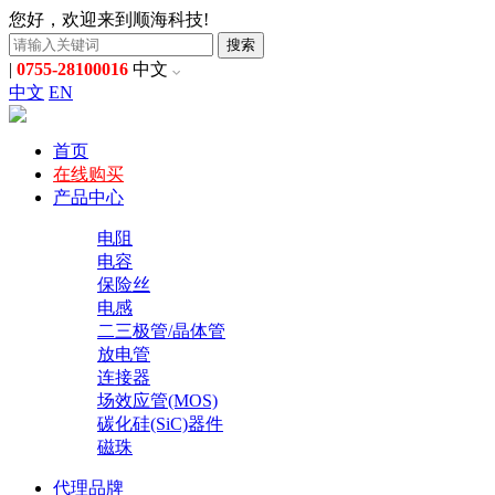
您好，欢迎来到顺海科技!
搜索
|
0755-28100016
中文
中文
EN
首页
在线购买
产品中心
电阻
电容
保险丝
电感
二三极管/晶体管
放电管
连接器
场效应管(MOS)
碳化硅(SiC)器件
磁珠
代理品牌