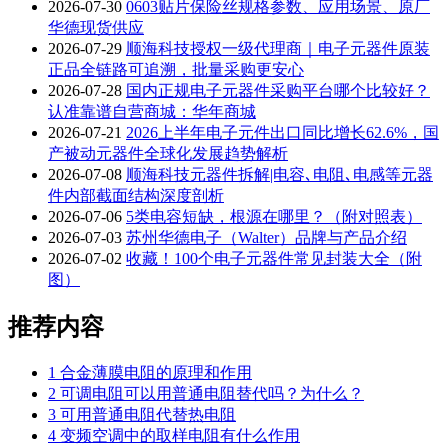
2026-07-30
0603贴片保险丝规格参数、应用场景、原厂
华德现货供应
2026-07-29
顺海科技授权一级代理商｜电子元器件原装
正品全链路可追溯，批量采购更安心
2026-07-28
国内正规电子元器件采购平台哪个比较好？
认准靠谱自营商城：华年商城
2026-07-21
2026上半年电子元件出口同比增长62.6%，国
产被动元器件全球化发展趋势解析
2026-07-08
顺海科技元器件拆解|电容､电阻､电感等元器
件内部截面结构深度剖析
2026-07-06
5类电容短缺，根源在哪里？（附对照表）
2026-07-03
苏州华德电子（Walter）品牌与产品介绍
2026-07-02
收藏！100个电子元器件常见封装大全（附
图）
推荐内容
1
合金薄膜电阻的原理和作用
2
可调电阻可以用普通电阻替代吗？为什么？
3
可用普通电阻代替热电阻
4
变频空调中的取样电阻有什么作用