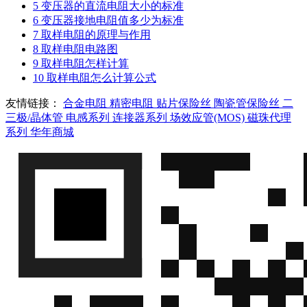
5
变压器的直流电阻大小的标准
6
变压器接地电阻值多少为标准
7
取样电阻的原理与作用
8
取样电阻电路图
9
取样电阻怎样计算
10
取样电阻怎么计算公式
友情链接：
合金电阻
精密电阻
贴片保险丝
陶瓷管保险丝
二
三极/晶体管
电感系列
连接器系列
场效应管(MOS)
磁珠代理
系列
华年商城