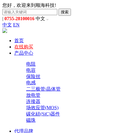
您好，欢迎来到顺海科技!
搜索
|
0755-28100016
中文
中文
EN
首页
在线购买
产品中心
电阻
电容
保险丝
电感
二三极管/晶体管
放电管
连接器
场效应管(MOS)
碳化硅(SiC)器件
磁珠
代理品牌