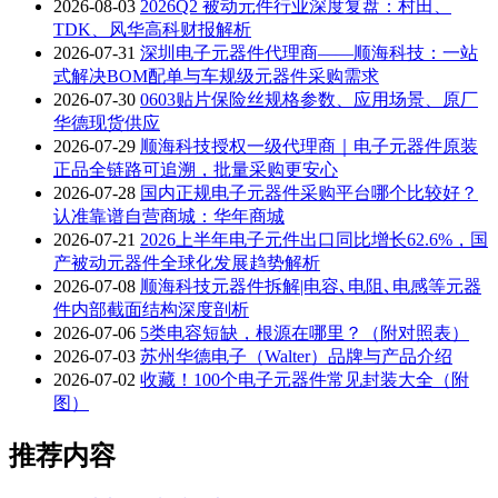
2026-08-03
2026Q2 被动元件行业深度复盘：村田、
TDK、风华高科财报解析
2026-07-31
深圳电子元器件代理商——顺海科技：一站
式解决BOM配单与车规级元器件采购需求
2026-07-30
0603贴片保险丝规格参数、应用场景、原厂
华德现货供应
2026-07-29
顺海科技授权一级代理商｜电子元器件原装
正品全链路可追溯，批量采购更安心
2026-07-28
国内正规电子元器件采购平台哪个比较好？
认准靠谱自营商城：华年商城
2026-07-21
2026上半年电子元件出口同比增长62.6%，国
产被动元器件全球化发展趋势解析
2026-07-08
顺海科技元器件拆解|电容､电阻､电感等元器
件内部截面结构深度剖析
2026-07-06
5类电容短缺，根源在哪里？（附对照表）
2026-07-03
苏州华德电子（Walter）品牌与产品介绍
2026-07-02
收藏！100个电子元器件常见封装大全（附
图）
推荐内容