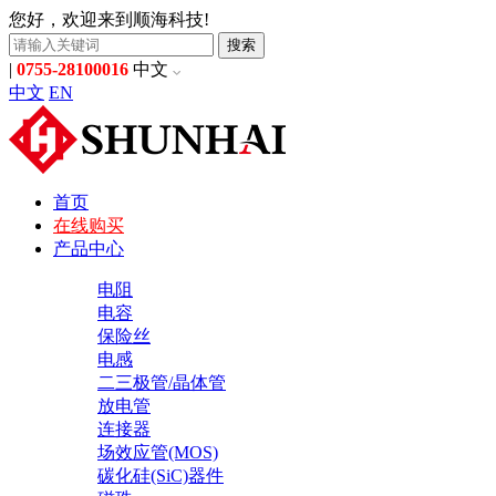
您好，欢迎来到顺海科技!
搜索
|
0755-28100016
中文
中文
EN
首页
在线购买
产品中心
电阻
电容
保险丝
电感
二三极管/晶体管
放电管
连接器
场效应管(MOS)
碳化硅(SiC)器件