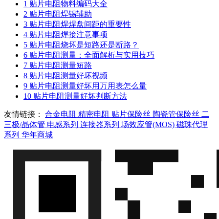
1
贴片电阻物料编码大全
2
贴片电阻焊锡辅助
3
贴片电阻焊焊盘间距的重要性
4
贴片电阻焊接注意事项
5
贴片电阻烧坏是短路还是断路？
6
贴片电阻测量：全面解析与实用技巧
7
贴片电阻测量短路
8
贴片电阻测量好坏视频
9
贴片电阻测量好坏用万用表怎么量
10
贴片电阻测量好坏判断方法
友情链接：
合金电阻
精密电阻
贴片保险丝
陶瓷管保险丝
二
三极/晶体管
电感系列
连接器系列
场效应管(MOS)
磁珠代理
系列
华年商城