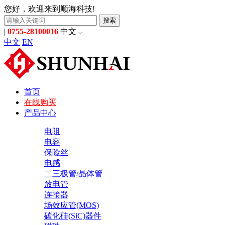
您好，欢迎来到顺海科技!
搜索
|
0755-28100016
中文
中文
EN
首页
在线购买
产品中心
电阻
电容
保险丝
电感
二三极管/晶体管
放电管
连接器
场效应管(MOS)
碳化硅(SiC)器件