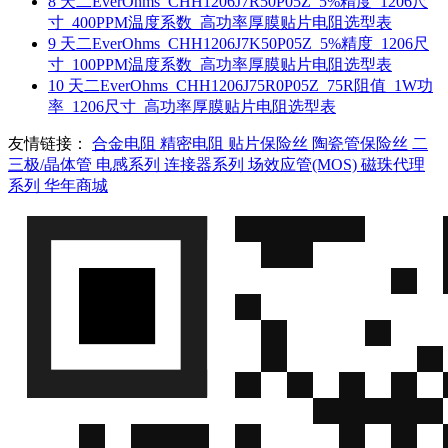
8
天二EverOhms_CHH1206J7R50P05Z_5%精度_1206尺
寸_400PPM温度系数_高功率厚膜贴片电阻选型表
9
天二EverOhms_CHH1206J7K50P05Z_5%精度_1206尺
寸_100PPM温度系数_高功率厚膜贴片电阻选型表
10
天二EverOhms_CHH1206J75R0P05Z_75R阻值_1W功
率_1206尺寸_高功率厚膜贴片电阻选型表
友情链接：
合金电阻
精密电阻
贴片保险丝
陶瓷管保险丝
二
三极/晶体管
电感系列
连接器系列
场效应管(MOS)
磁珠代理
系列
华年商城