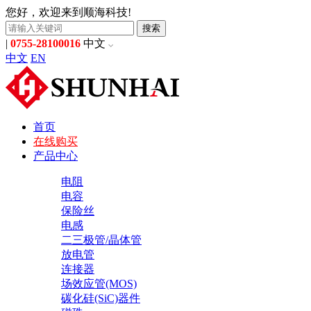
您好，欢迎来到顺海科技!
搜索
|
0755-28100016
中文
中文
EN
首页
在线购买
产品中心
电阻
电容
保险丝
电感
二三极管/晶体管
放电管
连接器
场效应管(MOS)
碳化硅(SiC)器件