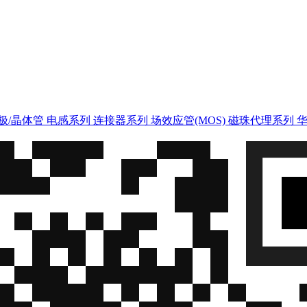
极/晶体管
电感系列
连接器系列
场效应管(MOS)
磁珠代理系列