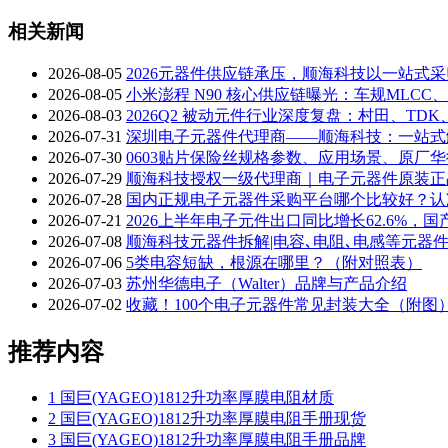
相关新闻
2026-08-05
2026元器件供应链承压，顺海科技以一站式
2026-08-05
小米澎程 N90 核心供应链曝光：车规MLC
2026-08-03
2026Q2 被动元件行业深度复盘：村田、TD
2026-07-31
深圳电子元器件代理商——顺海科技：一站式
2026-07-30
0603贴片保险丝规格参数、应用场景、原厂
2026-07-29
顺海科技授权一级代理商｜电子元器件原装正
2026-07-28
国内正规电子元器件采购平台哪个比较好？认
2026-07-21
2026上半年电子元件出口同比增长62.6%
2026-07-08
顺海科技元器件拆解|电容､电阻､电感等元器
2026-07-06
5类电容短缺，根源在哪里？（附对照表）
2026-07-03
苏州华德电子（Walter）品牌与产品介绍
2026-07-02
收藏！100个电子元器件常见封装大全（附图
推荐内容
1
国巨(YAGEO)1812升功率厚膜电阻材质
2
国巨(YAGEO)1812升功率厚膜电阻手册现货
3
国巨(YAGEO)1812升功率厚膜电阻手册品牌