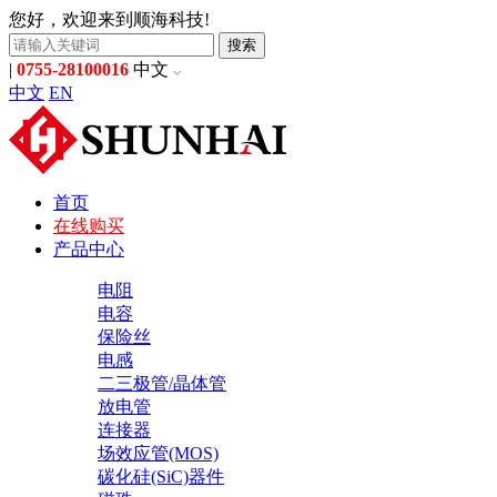
您好，欢迎来到顺海科技!
搜索
|
0755-28100016
中文
中文
EN
首页
在线购买
产品中心
电阻
电容
保险丝
电感
二三极管/晶体管
放电管
连接器
场效应管(MOS)
碳化硅(SiC)器件