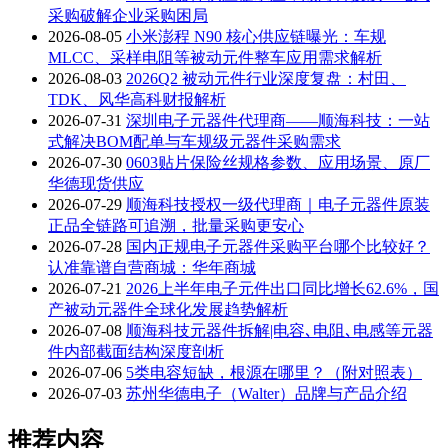
采购破解企业采购困局
2026-08-05
小米澎程 N90 核心供应链曝光：车规
MLCC、采样电阻等被动元件整车应用需求解析
2026-08-03
2026Q2 被动元件行业深度复盘：村田、
TDK、风华高科财报解析
2026-07-31
深圳电子元器件代理商——顺海科技：一站
式解决BOM配单与车规级元器件采购需求
2026-07-30
0603贴片保险丝规格参数、应用场景、原厂
华德现货供应
2026-07-29
顺海科技授权一级代理商｜电子元器件原装
正品全链路可追溯，批量采购更安心
2026-07-28
国内正规电子元器件采购平台哪个比较好？
认准靠谱自营商城：华年商城
2026-07-21
2026上半年电子元件出口同比增长62.6%，国
产被动元器件全球化发展趋势解析
2026-07-08
顺海科技元器件拆解|电容､电阻､电感等元器
件内部截面结构深度剖析
2026-07-06
5类电容短缺，根源在哪里？（附对照表）
2026-07-03
苏州华德电子（Walter）品牌与产品介绍
推荐内容