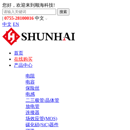
您好，欢迎来到顺海科技!
搜索
|
0755-28100016
中文
中文
EN
首页
在线购买
产品中心
电阻
电容
保险丝
电感
二三极管/晶体管
放电管
连接器
场效应管(MOS)
碳化硅(SiC)器件