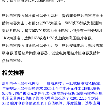
容，贴片钽电容以AVX和KEMET为主。
贴片电容按照耐压值可以分为两种：普通陶瓷贴片电容与高压
贴片电容为主，有部分以50V为基准，50V以下都成为普通陶
瓷贴片电容，超过50V的都称为高压电容，但是有一部分则以
1KV为基准，达到1KV或者1KV以上的为高压贴片电容。
贴片电容按照用途也可以分为几类：贴片安规电容，贴片汽车
级电容,普通贴片陶瓷电容器，滤波电路用贴片钽电容及贴片
点解电容等。
相关推荐
深圳电子元器件代理商——顺海科技：一站式解决BOM配单
与车规级元器件采购需求
2026上半年电子元件出口同比增长
62.6%，国产被动元器件全球化发展趋势解析
深圳有哪些正规
电子元器件代理商？靠谱代理商怎么选？
0201-2225 全封装
X7R 贴片电容容值速查表｜容值换算、厚度规格、选型应用