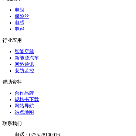
电阻
保险丝
电感
电容
行业应用
智能穿戴
新能源汽车
网络通讯
安防监控
帮助资料
合作品牌
规格书下载
网站导航
站点地图
联系我们
电话：0755-28100016