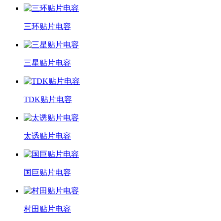
三环贴片电容
三星贴片电容
TDK贴片电容
太诱贴片电容
国巨贴片电容
村田贴片电容