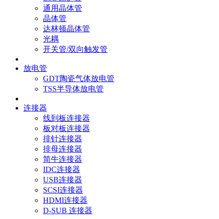
通用晶体管
晶体管
达林顿晶体管
光耦
开关管/双向触发管
放电管
GDT陶瓷气体放电管
TSS半导体放电管
连接器
线到板连接器
板对板连接器
排针连接器
排母连接器
简牛连接器
IDC连接器
USB连接器
SCSI连接器
HDMI连接器
D-SUB 连接器