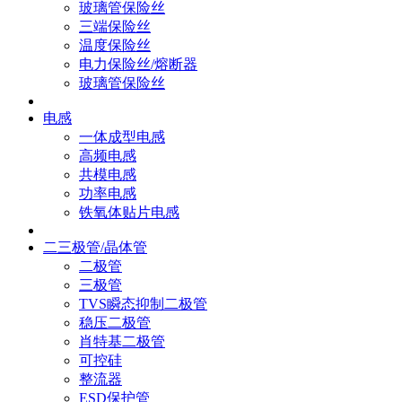
玻璃管保险丝
三端保险丝
温度保险丝
电力保险丝/熔断器
玻璃管保险丝
电感
一体成型电感
高频电感
共模电感
功率电感
铁氧体贴片电感
二三极管/晶体管
二极管
三极管
TVS瞬态抑制二极管
稳压二极管
肖特基二极管
可控硅
整流器
ESD保护管