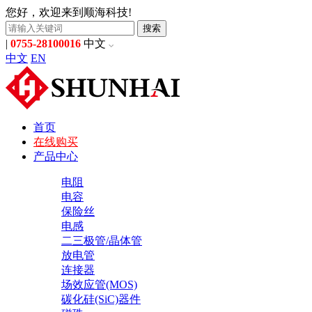
您好，欢迎来到顺海科技!
搜索
|
0755-28100016
中文
中文
EN
首页
在线购买
产品中心
电阻
电容
保险丝
电感
二三极管/晶体管
放电管
连接器
场效应管(MOS)
碳化硅(SiC)器件