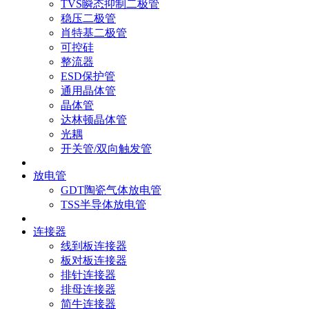
TVS瞬态抑制二极管
稳压二极管
肖特基二极管
可控硅
整流器
ESD保护管
通用晶体管
晶体管
达林顿晶体管
光耦
开关管/双向触发管
放电管
GDT陶瓷气体放电管
TSS半导体放电管
连接器
线到板连接器
板对板连接器
排针连接器
排母连接器
简牛连接器