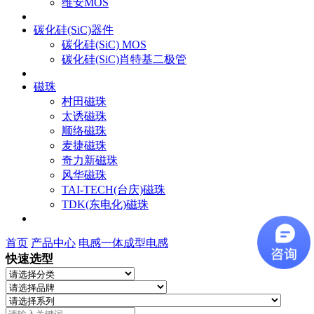
维安MOS
碳化硅(SiC)器件
碳化硅(SiC) MOS
碳化硅(SiC)肖特基二极管
磁珠
村田磁珠
太诱磁珠
顺络磁珠
麦捷磁珠
奇力新磁珠
风华磁珠
TAI-TECH(台庆)磁珠
TDK(东电化)磁珠
首页
产品中心
电感
一体成型电感
快速选型