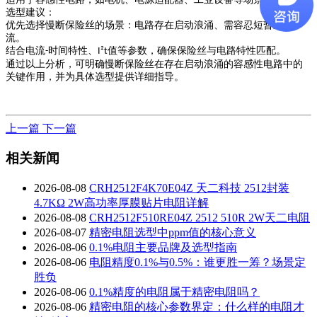
选型建议
：
优先选择慢断保险丝的场景：电路存在启动浪涌、需容忍短暂过电
流。
结合电流
时间特性、
值等参数，确保保险丝与电路特性匹配。
-
I²t
通过以上分析，可明确慢断保险丝在存在启动浪涌的容感性电路中的
关键作用，并为具体选型提供详细指导。
上一篇
下一篇
相关新闻
2026-08-08
CRH2512F4K70E04Z 天二科技 2512封装
4.7KΩ 2W高功率厚膜贴片电阻详解
2026-08-08
CRH2512F510RE04Z 2512 510R 2W天二电阻
2026-08-07
精密电阻选型中ppm值的核心意义
2026-08-06
0.1%电阻主要品牌及选型指南
2026-08-06
电阻精度0.1%与0.5%：谁更胜一筹？场景定
胜负
2026-08-06
0.1%精度的电阻属于精密电阻吗？
2026-08-06
精密电阻的核心参数界定：什么样的电阻才