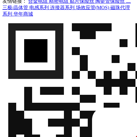
友情链接：
合金电阻
精密电阻
贴片保险丝
陶瓷管保险丝
二
三极/晶体管
电感系列
连接器系列
场效应管(MOS)
磁珠代理
系列
华年商城