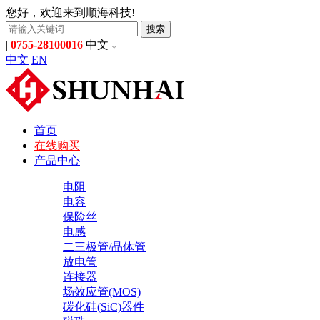
您好，欢迎来到顺海科技!
搜索
|
0755-28100016
中文
中文
EN
首页
在线购买
产品中心
电阻
电容
保险丝
电感
二三极管/晶体管
放电管
连接器
场效应管(MOS)
碳化硅(SiC)器件