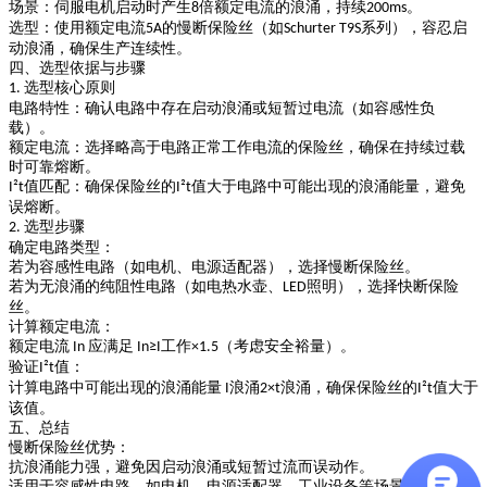
场景
：伺服电机启动时产生
倍额定电流的浪涌，持续
。
8
200ms
选型
：使用额定电流
的慢断保险丝（如
系列），容忍启
5A
Schurter T9S
动浪涌，确保生产连续性。
四、选型依据与步骤
选型核心原则
1.
电路特性
：确认电路中存在启动浪涌或短暂过电流（如容感性负
载）。
额定电流
：选择略高于电路正常工作电流的保险丝，确保在持续过载
时可靠熔断。
值匹配
：确保保险丝的
值大于电路中可能出现的浪涌能量，避免
I²t
I²t
误熔断。
选型步骤
2.
确定电路类型
：
若为容感性电路（如电机、电源适配器），选择慢断保险丝。
若为无浪涌的纯阻性电路（如电热水壶、
照明），选择快断保险
LED
丝。
计算额定电流
：
额定电流
应满足
工作
（考虑安全裕量）。
In
In
​≥
I
​×1.5
验证
值
：
I²t
计算电路中可能出现的浪涌能量
浪涌
浪涌
，确保保险丝的
值大于
I
2​×
t
I²t
该值。
五、总结
慢断保险丝优势
：
抗浪涌能力强，避免因启动浪涌或短暂过流而误动作。
适用于容感性电路，如电机、电源适配器、工业设备等场景。