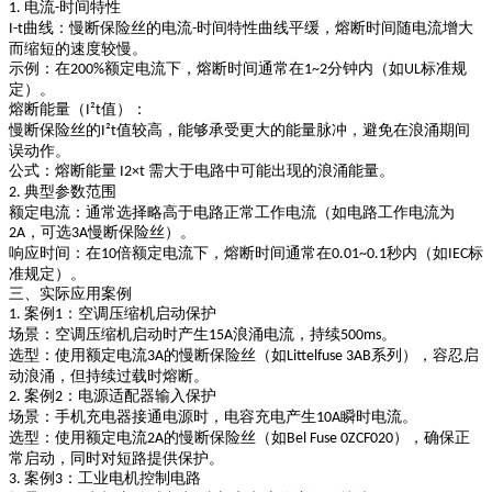
电流
时间特性
1.
-
曲线
：慢断保险丝的电流
时间特性曲线平缓，熔断时间随电流增大
I-t
-
而缩短的速度较慢。
示例
：在
额定电流下，熔断时间通常在
分钟
内（如
标准规
200%
1~2
UL
定）。
熔断能量（
值）
：
I²t
慢断保险丝的
值较高，能够承受更大的能量脉冲，避免在浪涌期间
I²t
误动作。
公式
：熔断能量
需大于电路中可能出现的浪涌能量。
I
2×
t
典型参数范围
2.
额定电流
：通常选择略高于电路正常工作电流（如电路工作电流为
，可选
慢断保险丝）。
2A
3A
响应时间
：在
倍额定电流下，熔断时间通常在
秒
内（如
标
10
0.01~0.1
IEC
准规定）。
三、实际应用案例
案例
：空调压缩机启动保护
1.
1
场景
：空调压缩机启动时产生
浪涌电流，持续
。
15A
500ms
选型
：使用额定电流
的慢断保险丝（如
系列），容忍启
3A
Littelfuse 3AB
动浪涌，但持续过载时熔断。
案例
：电源适配器输入保护
2.
2
场景
：手机充电器接通电源时，电容充电产生
瞬时电流。
10A
选型
：使用额定电流
的慢断保险丝（如
），确保正
2A
Bel Fuse 0ZCF020
常启动，同时对短路提供保护。
案例
：工业电机控制电路
3.
3