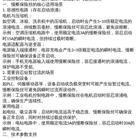
一、慢断保险丝的核心适用场景
容感性电路（存在启动浪涌）
1.
电机与压缩机
：
如空调、冰箱、洗衣机中的压缩机，启动时会产生
倍额定电流
的
5~10
浪涌电流，持续数百毫秒。慢断保险丝可容忍此浪涌，避免误熔断。
示例
：空调压缩机电路中，使用额定电流
的慢断保险丝，容忍启动
3A
时
的瞬时电流，但持续过载时熔断。
15A
电源适配器与逆变器
：
电源输入端接通时，电容充电会产生
倍额定电流
的瞬时电流。慢断
2~3
保险丝可确保设备正常启动。
示例
：手机充电器输入端使用慢断保险丝，容忍接通时的浪涌电流，
保护电路不受损。
需要容忍短暂过流的场景
2.
工业控制设备
：
如
、伺服驱动器等，设备启动或负载突变时可能产生短暂过电流。
PLC
慢断保险丝可避免因瞬时过流而误动作。
示例
：工业电机控制电路中，慢断保险丝在电机启动时容忍浪涌电
流，确保生产连续性。
家用电器
：
如电钻、吸尘器等，启动时电流远高于稳态值。慢断保险丝可确保设
备正常启动，同时对持续过载提供保护。
示例
：电钻电路中，使用额定电流
的慢断保险丝，容忍启动时
的
5A
20A
瞬时电流。
二、技术参数支持