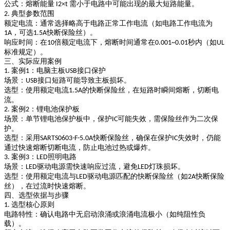
公式
：熔断能量
需小于电路中可能出现的最大短路能量。
I
2×
t
典型参数范围
2.
额定电流
：通常选择略高于电路正常工作电流（如电路工作电流为
，可选
快断保险丝）。
1A
1.5A
响应时间
：在
倍额定电流下，熔断时间通常在
秒
内（如
10
0.001~0.01
UL
标准规定）。
三、实际应用案例
案例
：电脑主板
接口保护
1.
1
USB
场景
：
接口短路可能导致主板损坏。
USB
选型
：使用额定电流
的快断保险丝，在短路时瞬间熔断，切断电
1.5A
流。
案例
：锂电池保护板
2.
2
场景
：单节锂电池保护板中，保护
可能失效，需保险丝作为二次保
IC
护。
选型
：采用
快断保险丝，确保在保护
失效时，仍能
SARTS0603-F-5.0A
IC
通过快速熔断切断电流，防止电池过热或爆炸。
案例
：
照明电路
3.
3
LED
场景
：
驱动电源需快速响应过流，避免
灯珠损坏。
LED
LED
选型
：使用额定电流与
驱动电源匹配的快断保险丝（如
快断保险
LED
2A
丝），在过流时快速熔断。
四、选型依据与步骤
选型核心原则
1.
电路特性
：确认电路中无启动浪涌或浪涌电流极小（如纯阻性负
载）。