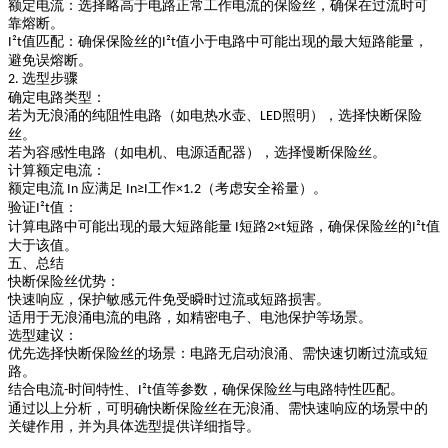
额定电流
：选择略高于电路正常工作电流的保险丝，确保在过流时可
靠熔断。
值匹配
：确保保险丝的
值小于电路中可能出现的最大短路能量，
I²t
I²t
避免误熔断。
选型步骤
2.
确定电路类型
：
若为无浪涌的纯阻性电路（如电热水壶、
照明），选择快断保险
LED
丝。
若为容感性电路（如电机、电源适配器），选择慢断保险丝。
计算额定电流
：
额定电流
应满足
工作
（考虑安全裕量）。
In
In
​≥
I
​×1.2
验证
值
：
I²t
计算电路中可能出现的最大短路能量
短路
短路
，确保保险丝的
值
I
2​×
t
I²t
大于该值。
五、总结
快断保险丝优势
：
快速响应，保护敏感元件免受瞬时过流或短路损害。
适用于无浪涌电流的电路，如精密电子、电池保护等场景。
选型建议
：
优先选择快断保险丝的场景：电路无启动浪涌、需快速切断过流或短
路。
结合电流
时间特性、
值等参数，确保保险丝与电路特性匹配。
-
I²t
通过以上分析，可明确快断保险丝在无浪涌、需快速响应的场景中的
关键作用，并为具体选型提供详细指导。