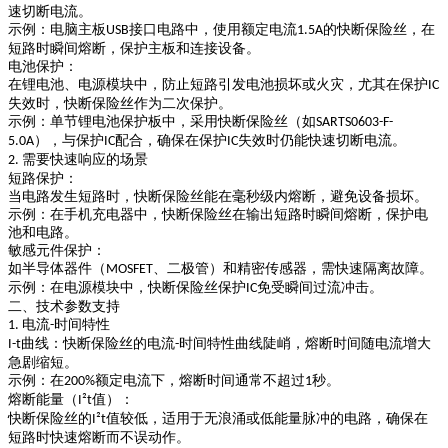
速切断电流。
示例
：电脑主板
接口电路中，使用额定电流
的快断保险丝，在
USB
1.5A
短路时瞬间熔断，保护主板和连接设备。
电池保护
：
在锂电池、电源模块中，防止短路引发电池损坏或火灾，尤其在保护
IC
失效时，快断保险丝作为二次保护。
示例
：单节锂电池保护板中，采用快断保险丝（如
SARTS0603-F-
），与保护
配合，确保在保护
失效时仍能快速切断电流。
5.0A
IC
IC
需要快速响应的场景
2.
短路保护
：
当电路发生短路时，快断保险丝能在
毫秒级
内熔断，避免设备损坏。
示例
：在手机充电器中，快断保险丝在输出短路时瞬间熔断，保护电
池和电路。
敏感元件保护
：
如半导体器件（
、二极管）和精密传感器，需快速隔离故障。
MOSFET
示例
：在电源模块中，快断保险丝保护
免受瞬间过流冲击。
IC
二、技术参数支持
电流
时间特性
1.
-
曲线
：快断保险丝的电流
时间特性曲线陡峭，熔断时间随电流增大
I-t
-
急剧缩短。
示例
：在
额定电流下，熔断时间通常不超过
秒。
200%
1
熔断能量（
值）
：
I²t
快断保险丝的
值较低，适用于无浪涌或低能量脉冲的电路，确保在
I²t
短路时快速熔断而不误动作。