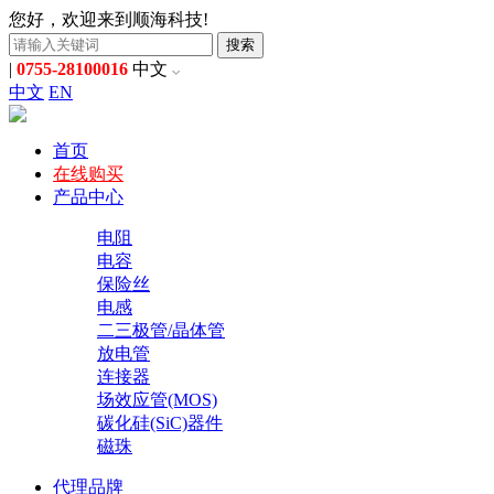
您好，欢迎来到顺海科技!
搜索
|
0755-28100016
中文
中文
EN
首页
在线购买
产品中心
电阻
电容
保险丝
电感
二三极管/晶体管
放电管
连接器
场效应管(MOS)
碳化硅(SiC)器件
磁珠
代理品牌