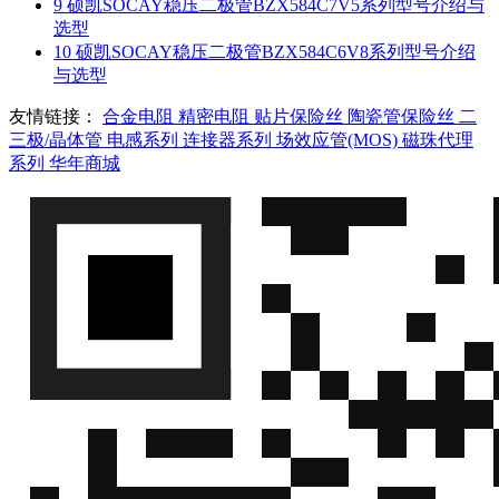
9
硕凯SOCAY稳压二极管BZX584C7V5系列型号介绍与
选型
10
硕凯SOCAY稳压二极管BZX584C6V8系列型号介绍
与选型
友情链接：
合金电阻
精密电阻
贴片保险丝
陶瓷管保险丝
二
三极/晶体管
电感系列
连接器系列
场效应管(MOS)
磁珠代理
系列
华年商城