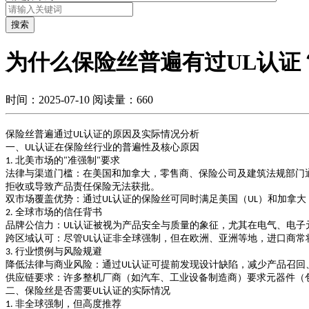
搜索
为什么保险丝普遍有过UL认证
时间：2025-07-10
阅读量：660
保险丝普遍通过
认证的原因及实际情况分析
UL
一、
认证在保险丝行业的普遍性及核心原因
UL
北美市场的
准强制
要求
1.
"
"
法律与渠道门槛
：在美国和加拿大，零售商、保险公司及建筑法规部门
拒收或导致产品责任保险无法获批。
双市场覆盖优势
：通过
认证的保险丝可同时满足美国（
）和加拿大
UL
UL
全球市场的信任背书
2.
品牌公信力
：
认证被视为产品安全与质量的象征，尤其在电气、电子
UL
跨区域认可
：尽管
认证非全球强制，但在欧洲、亚洲等地，进口商常
UL
行业惯例与风险规避
3.
降低法律与商业风险
：通过
认证可提前发现设计缺陷，减少产品召回
UL
供应链要求
：许多整机厂商（如汽车、工业设备制造商）要求元器件（
二、保险丝是否需要
认证的实际情况
UL
非全球强制，但高度推荐
1.