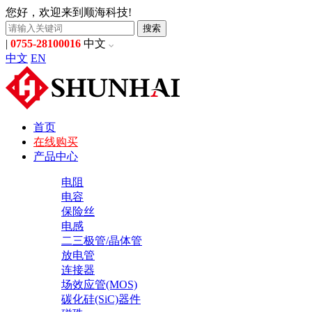
您好，欢迎来到顺海科技!
搜索
|
0755-28100016
中文
中文
EN
首页
在线购买
产品中心
电阻
电容
保险丝
电感
二三极管/晶体管
放电管
连接器
场效应管(MOS)
碳化硅(SiC)器件