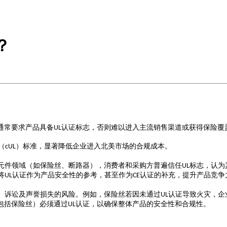
？
通常要求产品具备
认证标志，否则难以进入主流销售渠道或获得保险覆
UL
（
）标准，显著降低企业进入北美市场的合规成本。
cUL
元件领域（如保险丝、断路器），消费者和采购方普遍信任
标志，认为
UL
将
认证作为产品安全性的参考，甚至作为
认证的补充，提升产品竞争
UL
CE
、诉讼及声誉损失的风险。例如，保险丝若因未通过
认证导致火灾，企
UL
包括保险丝）必须通过
认证，以确保整体产品的安全性和合规性。
UL