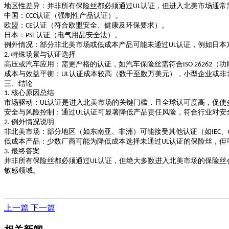
地区性差异
：并非所有保险丝都必须通过
认证，但进入北美市场通常
UL
中国
：
认证（强制性产品认证）。
CCC
欧盟
：
认证（符合欧盟安全、健康及环保要求）。
CE
日本
：
认证（电气用品安全法）。
PSE
例外情况
：部分非北美市场或低成本产品可能未通过
认证，例如日本
UL
特殊场景与认证选择
2.
高压或汽车应用
：需更严格的认证，如汽车保险丝需符合
（功
ISO 26262
成本与效益平衡
：
认证成本较高（数千至数万美元），小型企业或非
UL
三、结论
核心原因总结
1.
市场驱动
：
认证是进入北美市场的关键门槛，且全球认可度高，促使
UL
安全与风险控制
：通过
认证可显著降低产品责任风险，符合行业对安
UL
例外情况说明
2.
非北美市场
：部分地区（如东南亚、非洲）可能接受其他认证（如
、
IEC
低成本产品
：少数厂商可能为降低成本选择未通过
认证的保险丝，但
UL
最终答案
3.
并非所有保险丝都必须通过
认证，但绝大多数进入北美市场的保险丝
UL
敏感领域。
上一篇
下一篇