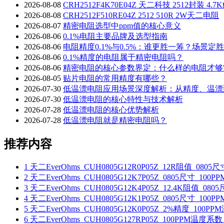
2026-08-08
CRH2512F4K70E04Z 天二科技 2512封装
2026-08-08
CRH2512F510RE04Z 2512 510R 2W天二电阻
2026-08-07
精密电阻选型中ppm值的核心意义
2026-08-06
0.1%电阻主要品牌及选型指南
2026-08-06
电阻精度0.1%与0.5%：谁更胜一筹？场景定
2026-08-06
0.1%精度的电阻属于精密电阻吗？
2026-08-06
精密电阻的核心参数界定：什么样的电阻才够"
2026-08-05
贴片电阻的常用精度有哪些？
2026-07-30
低温漂电阻应用场景深度解析：从精度、温漂
2026-07-30
低温漂电阻的核心特性与技术解析
2026-07-28
低温漂电阻的核心优势解析
2026-07-28
低温漂电阻就是精密电阻吗？
推荐内容
1
天二EverOhms_CUH0805G12R0P05Z_12R阻值_
2
天二EverOhms_CUH0805G12K7P05Z_0805尺寸_
3
天二EverOhms_CUH0805G12K4P05Z_12.4K阻值
4
天二EverOhms_CUH0805G12K1P05Z_0805尺寸_
5
天二EverOhms_CUH0805G12K0P05Z_2%精度_10
6
天二EverOhms_CUH0805G127RP05Z_100PPM温