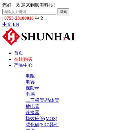
您好，欢迎来到顺海科技!
搜索
|
0755-28100016
中文
中文
EN
首页
在线购买
产品中心
电阻
电容
保险丝
电感
二三极管/晶体管
放电管
连接器
场效应管(MOS)
碳化硅(SiC)器件