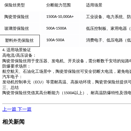
保险丝类型
分断能力范围
适用场景
陶瓷管保险丝
1500A-10,000A+
工业设备、电力系统、
玻璃管保险丝
500A-1500A
低压控制板、家用电器
100A-500A
消费电子、低压电路（
塑料外壳保险丝
适用场景验证
4.
高电流
高压设备
：
/
陶瓷管保险丝用于变压器、发电机、开关设备，需分断数千安培的短路
防爆要求场所
：
航空航天、石油化工场景中，陶瓷管保险丝可安全切断大电流，避免电
汽车电子
：
发动机控制单元（
）等需耐高温、高振动环境，陶瓷管保险丝提供
ECU
三、总结
陶瓷管保险丝凭借其
高分断能力（
以上）
、
耐高温防爆特性
及
强
1500A
上一篇
下一篇
相关新闻