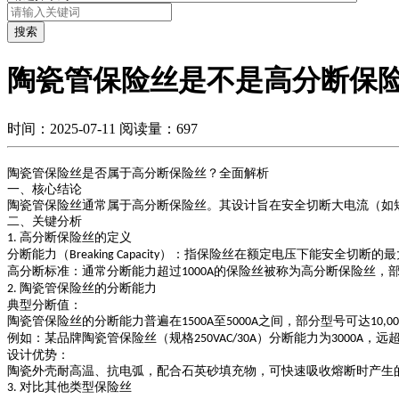
搜索
陶瓷管保险丝是不是高分断保
时间：2025-07-11
阅读量：697
陶瓷管保险丝是否属于高分断保险丝？全面解析
一、核心结论
陶瓷管保险丝通常属于高分断保险丝
。其设计旨在安全切断大电流（如
二、关键分析
高分断保险丝的定义
1.
分断能力（
）
：指保险丝在额定电压下能安全切断的最
Breaking Capacity
高分断标准
：通常分断能力超过
的保险丝被称为高分断保险丝，
1000A
陶瓷管保险丝的分断能力
2.
典型分断值
：
陶瓷管保险丝的分断能力普遍在
至
之间，部分型号可达
1500A
5000A
10,0
例如：某品牌陶瓷管保险丝（规格
）分断能力为
，远
250VAC/30A
3000A
设计优势
：
陶瓷外壳耐高温、抗电弧，配合石英砂填充物，可快速吸收熔断时产生
对比其他类型保险丝
3.