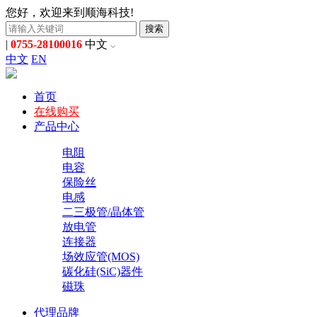
您好，欢迎来到顺海科技!
搜索
|
0755-28100016
中文
中文
EN
首页
在线购买
产品中心
电阻
电容
保险丝
电感
二三极管/晶体管
放电管
连接器
场效应管(MOS)
碳化硅(SiC)器件
磁珠
代理品牌