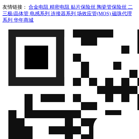
友情链接：
合金电阻
精密电阻
贴片保险丝
陶瓷管保险丝
二
三极/晶体管
电感系列
连接器系列
场效应管(MOS)
磁珠代理
系列
华年商城