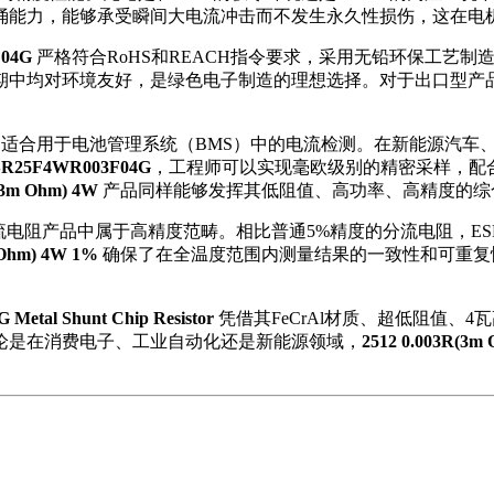
抗浪涌能力，能够承受瞬间大电流冲击而不发生永久性损伤，这在
F04G
严格符合RoHS和REACH指令要求，采用无铅环保工艺
期中均对环境友好，是绿色电子制造的理想选择。对于出口型产
适合用于电池管理系统（BMS）中的电流检测。在新能源汽车
ESR25F4WR003F04G
，工程师可以实现毫欧级别的精密采样，配合
(3m Ohm) 4W
产品同样能够发挥其低阻值、高功率、高精度的综
电阻产品中属于高精度范畴。相比普通5%精度的分流电阻，ESR2
 Ohm) 4W 1%
确保了在全温度范围内测量结果的一致性和可重复
etal Shunt Chip Resistor
凭借其FeCrAl材质、超低阻值、4
论是在消费电子、工业自动化还是新能源领域，
2512 0.003R(3m