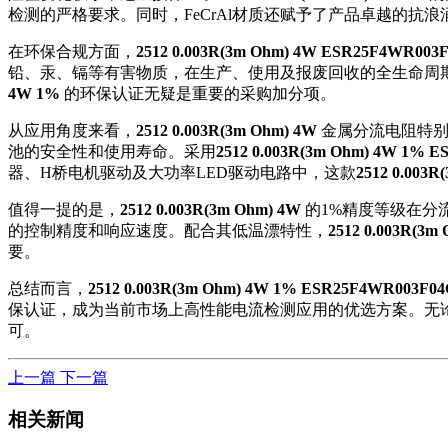
检测的严格要求。同时，FeCrAl材质还赋予了产品卓越的
在环保合规方面，
2512 0.003R(3m Ohm) 4W ESR25F4WR003
铅、汞、镉等有害物质，在生产、使用及报废回收的全生命周
4W 1%
的环保认证无疑是重要的采购加分项。
从应用角度来看，
2512 0.003R(3m Ohm) 4W
金属分流电阻特别
池的安全性和使用寿命。采用
2512 0.003R(3m Ohm) 4W 1% 
器、H桥电机驱动及大功率LED驱动电路中，这款
2512 0.003R
值得一提的是，
2512 0.003R(3m Ohm) 4W
的1%精度等级在分流
的控制精度和响应速度。配合其低温漂特性，
2512 0.003R(3m
要。
总结而言，
2512 0.003R(3m Ohm) 4W 1% ESR25F4WR003F04G M
保认证，成为当前市场上高性能电流检测应用的优选方案。无
可。
上一篇
下一篇
相关新闻