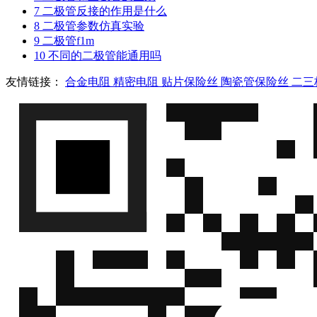
7
二极管反接的作用是什么
8
二极管参数仿真实验
9
二极管f1m
10
不同的二极管能通用吗
友情链接：
合金电阻
精密电阻
贴片保险丝
陶瓷管保险丝
二三