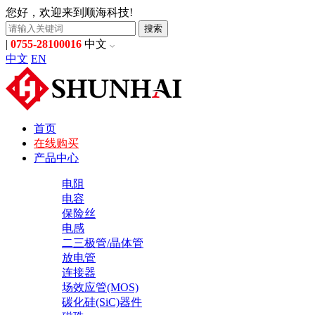
您好，欢迎来到顺海科技!
搜索
|
0755-28100016
中文
中文
EN
首页
在线购买
产品中心
电阻
电容
保险丝
电感
二三极管/晶体管
放电管
连接器
场效应管(MOS)
碳化硅(SiC)器件