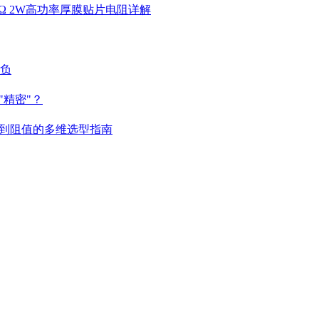
 4.7KΩ 2W高功率厚膜贴片电阻详解
胜负
精密"？
到阻值的多维选型指南