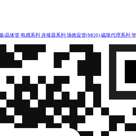
极/晶体管
电感系列
连接器系列
场效应管(MOS)
磁珠代理系列