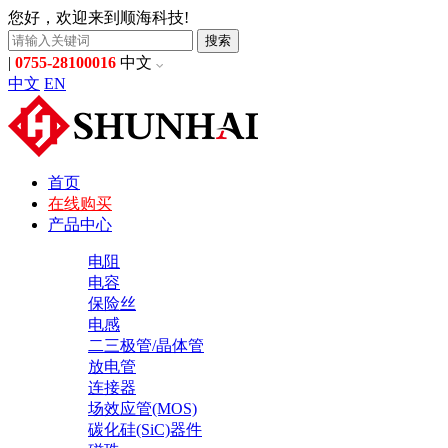
您好，欢迎来到顺海科技!
搜索
|
0755-28100016
中文
中文
EN
首页
在线购买
产品中心
电阻
电容
保险丝
电感
二三极管/晶体管
放电管
连接器
场效应管(MOS)
碳化硅(SiC)器件