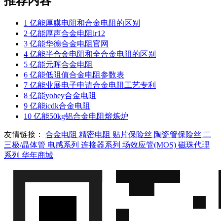
推荐内容
1
亿能厚膜电阻和合金电阻的区别
2
亿能厚声合金电阻lr12
3
亿能华德合金电阻官网
4
亿能半合金电阻和全合金电阻的区别
5
亿能元晖合金电阻
6
亿能低阻值合金电阻参数表
7
亿能业展电子申请合金电阻工艺专利
8
亿能yohey合金电阻
9
亿能icdk合金电阻
10
亿能50kg铝合金电阻熔炼炉
友情链接：
合金电阻
精密电阻
贴片保险丝
陶瓷管保险丝
二
三极/晶体管
电感系列
连接器系列
场效应管(MOS)
磁珠代理
系列
华年商城