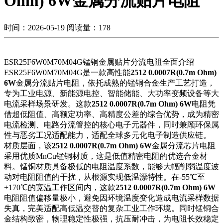
Ohm) 6W金属分流贴片电阻
时间：2026-05-19
阅读量：178
ESR25F6W0M70M04G锰铜金属贴片分流电阻全面介绍
ESR25F6W0M70M04G是一款高性能
2512 0.0007R(0.7m Ohm)
6W
金属分流贴片电阻，依托成熟的锰铜合金生产工艺打造，
专为工业电源、新能源电控、智能储能、大功率变频设备等大
电流采样场景研发。这款
2512 0.0007R(0.7m Ohm) 6W
电阻凭
借超低阻值、高额定功率、高精度公差的综合优势，成为精密
电流检测、电路分流管控的核心电子元器件，同时兼顾环保属
性与恶劣工况适配能力，适配全球多元化电子制造供应链。
材质层面，该
2512 0.0007R(0.7m Ohm) 6W
金属分流芯片电阻
采用优质MnCu锰铜材质，这是低值精密电阻的优选合金材
料。锰铜材质具备极低的电阻温度系数，能够大幅削弱温度波
动对电阻阻值的干扰，从根源实现低温漂特性。在-55℃至
+170℃的宽温工作区间内，这款
2512 0.0007R(0.7m Ohm) 6W
电阻阻值偏移量极小，避免因环境温度变化造成电流采样数据
失真，完美适配高低温交替的复杂工业工作环境。同时锰铜合
金结构致密，物理稳定性极强，抗压耐冲击，为电阻长效稳定