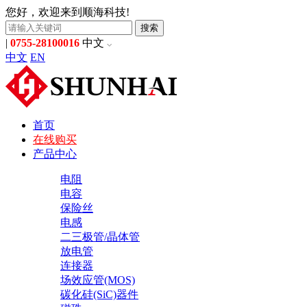
您好，欢迎来到顺海科技!
搜索
|
0755-28100016
中文
中文
EN
首页
在线购买
产品中心
电阻
电容
保险丝
电感
二三极管/晶体管
放电管
连接器
场效应管(MOS)
碳化硅(SiC)器件