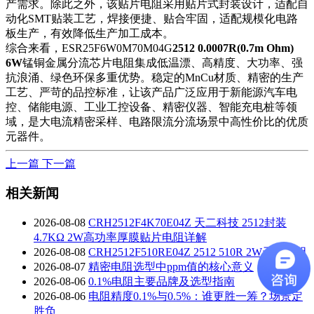
产需求。除此之外，该贴片电阻采用贴片式封装设计，适配自
动化SMT贴装工艺，焊接便捷、贴合牢固，适配规模化电路
板生产，有效降低生产加工成本。
综合来看，ESR25F6W0M70M04G
2512 0.0007R(0.7m Ohm)
6W
锰铜金属分流芯片电阻集成低温漂、高精度、大功率、强
抗浪涌、绿色环保多重优势。稳定的MnCu材质、精密的生产
工艺、严苛的品控标准，让该产品广泛应用于新能源汽车电
控、储能电源、工业工控设备、精密仪器、智能充电桩等领
域，是大电流精密采样、电路限流分流场景中高性价比的优质
元器件。
上一篇
下一篇
相关新闻
2026-08-08
CRH2512F4K70E04Z 天二科技 2512封装
4.7KΩ 2W高功率厚膜贴片电阻详解
2026-08-08
CRH2512F510RE04Z 2512 510R 2W天二电阻
2026-08-07
精密电阻选型中ppm值的核心意义
2026-08-06
0.1%电阻主要品牌及选型指南
2026-08-06
电阻精度0.1%与0.5%：谁更胜一筹？场景定
胜负