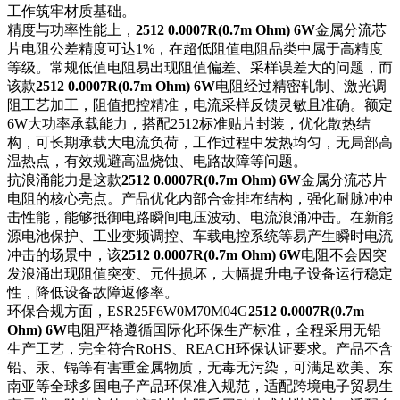
工作筑牢材质基础。
精度与功率性能上，
2512 0.0007R(0.7m Ohm) 6W
金属分流芯
片电阻公差精度可达1%，在超低阻值电阻品类中属于高精度
等级。常规低值电阻易出现阻值偏差、采样误差大的问题，而
该款
2512 0.0007R(0.7m Ohm) 6W
电阻经过精密轧制、激光调
阻工艺加工，阻值把控精准，电流采样反馈灵敏且准确。额定
6W大功率承载能力，搭配2512标准贴片封装，优化散热结
构，可长期承载大电流负荷，工作过程中发热均匀，无局部高
温热点，有效规避高温烧蚀、电路故障等问题。
抗浪涌能力是这款
2512 0.0007R(0.7m Ohm) 6W
金属分流芯片
电阻的核心亮点。产品优化内部合金排布结构，强化耐脉冲冲
击性能，能够抵御电路瞬间电压波动、电流浪涌冲击。在新能
源电池保护、工业变频调控、车载电控系统等易产生瞬时电流
冲击的场景中，该
2512 0.0007R(0.7m Ohm) 6W
电阻不会因突
发浪涌出现阻值突变、元件损坏，大幅提升电子设备运行稳定
性，降低设备故障返修率。
环保合规方面，ESR25F6W0M70M04G
2512 0.0007R(0.7m
Ohm) 6W
电阻严格遵循国际化环保生产标准，全程采用无铅
生产工艺，完全符合RoHS、REACH环保认证要求。产品不含
铅、汞、镉等有害重金属物质，无毒无污染，可满足欧美、东
南亚等全球多国电子产品环保准入规范，适配跨境电子贸易生