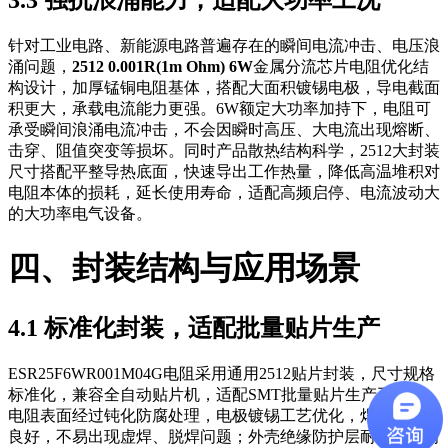
3.3 强抗浪涌能力，适配大功率工况
针对工业电路、新能源电路普遍存在的瞬间电流冲击、电压浪
涌问题，
2512 0.001R(1m Ohm) 6W
金属分流芯片电阻优化结
构设计，加厚锰铜电阻基体，搭配大面积镀锡电极，导电截面
积更大，承载电流能力更强。6W额定大功率加持下，电阻可
承受瞬间浪涌电流冲击，不会因瞬时高压、大电流出现熔断、
击穿、阻值突变等损坏。同时产品散热结构科学，2512大封装
尺寸搭配平整导热底面，快速导出工作热量，降低高温堆积对
电阻本体的损耗，延长使用寿命，适配高频启停、电流波动大
的大功率电气设备。
四、封装结构与应用场景
4.1 标准化封装，适配批量贴片生产
ESR25F6WR001M04G电阻采用通用2512贴片封装，尺寸规格
标准化，兼容全自动贴片机，适配SMT批量贴片生产工艺。
电阻表面经过钝化防腐处理，电极镀锡工艺优化，焊接润湿性
良好，不易出现虚焊、脱焊问题；外壳绝缘防护层耐高温、耐