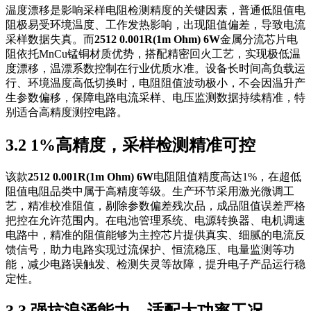
温度漂移是影响采样电阻检测精度的关键因素，普通低阻值电
阻极易受环境温度、工作发热影响，出现阻值偏差，导致电流
采样数据失真。而
2512 0.001R(1m Ohm) 6W
金属分流芯片电
阻依托MnCu锰铜材质优势，搭配精密回火工艺，实现极低温
度漂移，温漂系数控制在行业优质水准。设备长时间高负载运
行、环境温度高低切换时，电阻阻值波动极小，不会因温升产
生参数偏移，保障电路电流采样、电压监测数据持续精准，特
别适合高精度测控电路。
3.2 1%高精度，采样检测精准可控
该款
2512 0.001R(1m Ohm) 6W
电阻阻值精度高达1%，在超低
阻值电阻品类中属于高精度等级。生产环节采用激光微调工
艺，精准校准阻值，剔除参数偏差残次品，成品阻值误差严格
把控在允许范围内。在电池管理系统、电源转换器、电机调速
电路中，精准的阻值能够为主控芯片提供真实、细腻的电流反
馈信号，助力电路实现过流保护、恒流稳压、电量监测等功
能，减少电路误触发、检测失灵等故障，提升电子产品运行稳
定性。