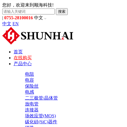
您好，欢迎来到顺海科技!
搜索
|
0755-28100016
中文
中文
EN
首页
在线购买
产品中心
电阻
电容
保险丝
电感
二三极管/晶体管
放电管
连接器
场效应管(MOS)
碳化硅(SiC)器件