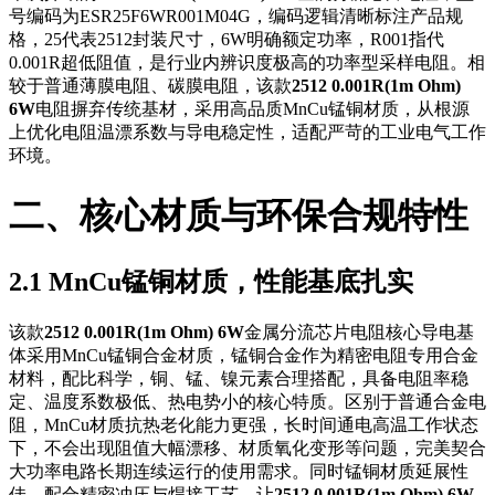
号编码为ESR25F6WR001M04G，编码逻辑清晰标注产品规
格，25代表2512封装尺寸，6W明确额定功率，R001指代
0.001R超低阻值，是行业内辨识度极高的功率型采样电阻。相
较于普通薄膜电阻、碳膜电阻，该款
2512 0.001R(1m Ohm)
6W
电阻摒弃传统基材，采用高品质MnCu锰铜材质，从根源
上优化电阻温漂系数与导电稳定性，适配严苛的工业电气工作
环境。
二、核心材质与环保合规特性
2.1 MnCu锰铜材质，性能基底扎实
该款
2512 0.001R(1m Ohm) 6W
金属分流芯片电阻核心导电基
体采用MnCu锰铜合金材质，锰铜合金作为精密电阻专用合金
材料，配比科学，铜、锰、镍元素合理搭配，具备电阻率稳
定、温度系数极低、热电势小的核心特质。区别于普通合金电
阻，MnCu材质抗热老化能力更强，长时间通电高温工作状态
下，不会出现阻值大幅漂移、材质氧化变形等问题，完美契合
大功率电路长期连续运行的使用需求。同时锰铜材质延展性
佳，配合精密冲压与焊接工艺，让
2512 0.001R(1m Ohm) 6W