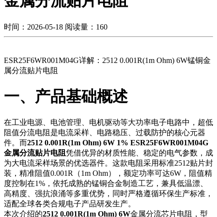
金属分流贴片电阻
时间：2026-05-18
阅读量：160
ESR25F6WR001M04G详解：2512 0.001R(1m Ohm) 6W锰铜金
属分流贴片电阻
一、产品基础概述
在工业电源、电池管理、电机驱动等大功率电子电路中，超低
阻值分流电阻是电流采样、电路稳压、过载防护的核心元器
件。而
2512 0.001R(1m Ohm) 6W 1% ESR25F6WR001M04G
金属分流贴片电阻
凭借优异的材质性能、稳定的电气参数，成
为大电流采样场景的优选器件。这款电阻采用标准2512贴片封
装，精准阻值0.001R（1m Ohm），额定功率可达6W，阻值精
度控制在1%，依托成熟的锰铜合金制造工艺，兼具低温漂、
高精度、强抗浪涌等多重优势，同时严格遵循环保生产标准，
适配全球各类合规电子产品研发生产。
本次介绍的
2512 0.001R(1m Ohm) 6W
金属分流芯片电阻，型