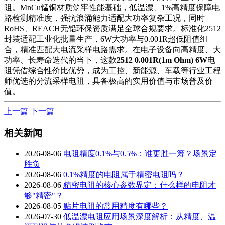
阻。MnCu锰铜材质筑牢性能基础，低温漂、1%高精度保障电
路检测精准度，强抗浪涌能力适配大功率复杂工况，同时
RoHS、REACH无铅环保资质满足全球合规要求。标准化2512
封装适配工业化批量生产，6W大功率与0.001R超低阻值组
合，精准匹配大电流采样电路需求。在电子设备向高精度、大
功率、长寿命迭代的当下，这款
2512 0.001R(1m Ohm) 6W
电
阻凭借综合性价比优势，成为工控、新能源、车载等行业工程
师优选的分流采样电阻，具备极高的实用价值与市场普及价
值。
上一篇
下一篇
相关新闻
2026-08-06
电阻精度0.1%与0.5%：谁更胜一筹？场景定
胜负
2026-08-06
0.1%精度的电阻属于精密电阻吗？
2026-08-06
精密电阻的核心参数界定：什么样的电阻才
够"精密"？
2026-08-05
贴片电阻的常用精度有哪些？
2026-07-30
低温漂电阻应用场景深度解析：从精度、温