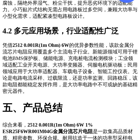
腐蚀，隔绝外界湿气、粉尘干扰，提升恶劣环境下的适配能
力。小巧贴片式结构无需占用电路板过多空间，兼顾大功率与
小型化需求，适配紧凑型电路板设计。
4.2 多元应用场景，行业适配性广泛
凭借
2512 0.001R(1m Ohm) 6W
的优异参数性能，该款金属分
流芯片电阻应用覆盖多个主流电子行业。新能源领域可用于锂
电池BMS保护板、储能电源、充电桩电流检测模块；工业领
域适配工业开关电源、大功率变频器、伺服电机驱动板；民用
领域应用于大功率适配器、车载电子设备、智能工控仪表。无
论是电路电流采样、过载限流，还是功率监测、回路稳压，该
款电阻都能稳定发挥作用，是大功率电路中不可或缺的基础精
密元器件。
五、产品总结
综合来看，
2512 0.001R(1m Ohm) 6W 1%
ESR25F6WR001M04G金属分流芯片电阻
是一款集高品质材
质、精密参数、环保合规、耐用抗造于一体的功率型采样电