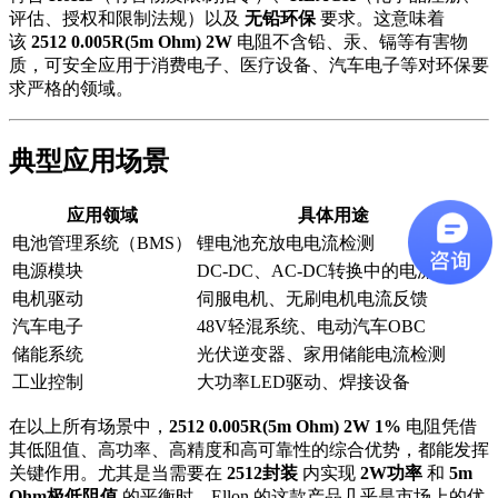
评估、授权和限制法规）以及
无铅环保
要求。这意味着
该
2512 0.005R(5m Ohm) 2W
电阻不含铅、汞、镉等有害物
质，可安全应用于消费电子、医疗设备、汽车电子等对环保要
求严格的领域。
典型应用场景
应用领域
具体用途
电池管理系统（BMS）
锂电池充放电电流检测
电源模块
DC-DC、AC-DC转换中的电流采样
电机驱动
伺服电机、无刷电机电流反馈
汽车电子
48V轻混系统、电动汽车OBC
储能系统
光伏逆变器、家用储能电流检测
工业控制
大功率LED驱动、焊接设备
在以上所有场景中，
2512 0.005R(5m Ohm) 2W 1%
电阻凭借
其低阻值、高功率、高精度和高可靠性的综合优势，都能发挥
关键作用。尤其是当需要在
2512封装
内实现
2W功率
和
5m
Ohm极低阻值
的平衡时，Ellon 的这款产品几乎是市场上的优