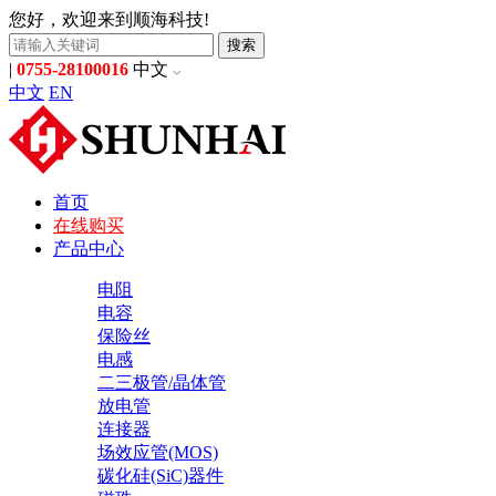
您好，欢迎来到顺海科技!
搜索
|
0755-28100016
中文
中文
EN
首页
在线购买
产品中心
电阻
电容
保险丝
电感
二三极管/晶体管
放电管
连接器
场效应管(MOS)
碳化硅(SiC)器件