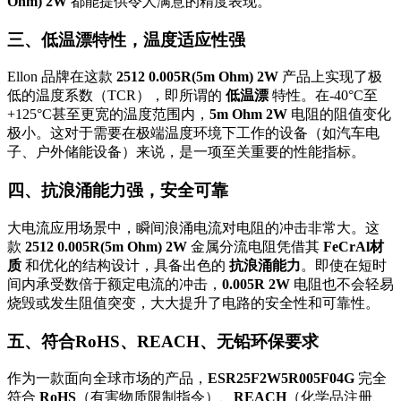
Ohm) 2W
都能提供令人满意的精度表现。
三、低温漂特性，温度适应性强
Ellon 品牌在这款
2512 0.005R(5m Ohm) 2W
产品上实现了极
低的温度系数（TCR），即所谓的
低温漂
特性。在-40°C至
+125°C甚至更宽的温度范围内，
5m Ohm 2W
电阻的阻值变化
极小。这对于需要在极端温度环境下工作的设备（如汽车电
子、户外储能设备）来说，是一项至关重要的性能指标。
四、抗浪涌能力强，安全可靠
大电流应用场景中，瞬间浪涌电流对电阻的冲击非常大。这
款
2512 0.005R(5m Ohm) 2W
金属分流电阻凭借其
FeCrAl材
质
和优化的结构设计，具备出色的
抗浪涌能力
。即使在短时
间内承受数倍于额定电流的冲击，
0.005R 2W
电阻也不会轻易
烧毁或发生阻值突变，大大提升了电路的安全性和可靠性。
五、符合RoHS、REACH、无铅环保要求
作为一款面向全球市场的产品，
ESR25F2W5R005F04G
完全
符合
RoHS
（有害物质限制指令）、
REACH
（化学品注册、