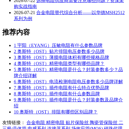
2026-07-22
选择电阻供应商需要注意哪些问题？资深采
购实战指南
2026-07-21
合金电阻替代综合分析——以华德MSH2512
系列为例
推荐内容
1
宇阳（EYANG）压敏电阻有什么参数品牌
2
奥斯特（OST）贴片排阻电压参数多少品牌
3
奥斯特（OST）薄膜电阻体积有哪些规格品牌
4
奥斯特（OST）精密电阻类型有哪些品牌？
5
奥斯特（OST）精密电阻是什么？封装参数多少？品
牌介绍详解
6
奥斯特（OST）电流检测电阻电压参数多少品牌详解
7
奥斯特（OST）插件电阻有什么特点优势品牌
8
奥斯特（OST）插件电阻有什么参数品牌
9
奥斯特（OST）插件电阻是什么？封装参数及品牌介
绍
10
奥斯特（OST）排阻有哪些区别品牌？
友情链接：
合金电阻
精密电阻
贴片保险丝
陶瓷管保险丝
二
三极/晶体管
电感系列
连接器系列
场效应管(MOS)
磁珠代理