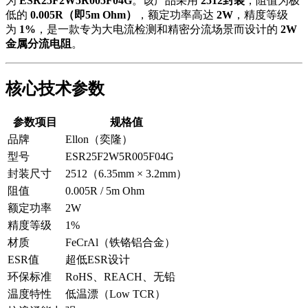
为
ESR25F2W5R005F04G
。该产品采用
2512封装
，阻值为极
低的
0.005R（即5m Ohm）
，额定功率高达
2W
，精度等级
为
1%
，是一款专为大电流检测和精密分流场景而设计的
2W
金属分流电阻
。
核心技术参数
参数项目
规格值
品牌
Ellon（奕隆）
型号
ESR25F2W5R005F04G
封装尺寸
2512（6.35mm × 3.2mm）
阻值
0.005R / 5m Ohm
额定功率
2W
精度等级
1%
材质
FeCrAl（铁铬铝合金）
ESR值
超低ESR设计
环保标准
RoHS、REACH、无铅
温度特性
低温漂（Low TCR）