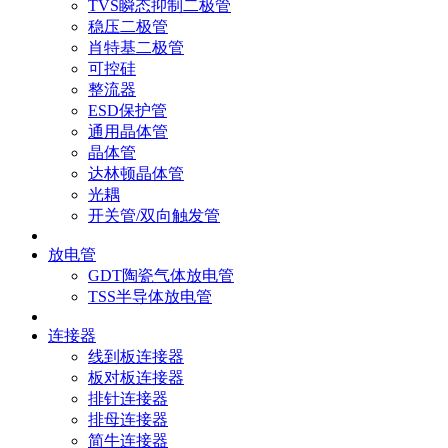
TVS瞬态抑制二极管
稳压二极管
肖特基二极管
可控硅
整流器
ESD保护管
通用晶体管
晶体管
达林顿晶体管
光耦
开关管/双向触发管
放电管
GDT陶瓷气体放电管
TSS半导体放电管
连接器
线到板连接器
板对板连接器
排针连接器
排母连接器
简牛连接器