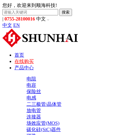
您好，欢迎来到顺海科技!
搜索
|
0755-28100016
中文
中文
EN
首页
在线购买
产品中心
电阻
电容
保险丝
电感
二三极管/晶体管
放电管
连接器
场效应管(MOS)
碳化硅(SiC)器件