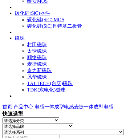
维安MOS
碳化硅(SiC)器件
碳化硅(SiC) MOS
碳化硅(SiC)肖特基二极管
磁珠
村田磁珠
太诱磁珠
顺络磁珠
麦捷磁珠
奇力新磁珠
风华磁珠
TAI-TECH(台庆)磁珠
TDK(东电化)磁珠
首页
产品中心
电感
一体成型电感
麦捷一体成型电感
快速选型