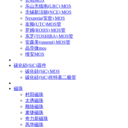
长电MOS
乐山无线电(LRC) MOS
无锡新洁能(NCE) MOS
Nexperia(安世) MOS
友顺(UTC)MOS管
罗姆(ROHS) MOS管
东芝(TOSHIBA) MOS管
安森美(onsemi) MOS管
晶导微mos
维安MOS
碳化硅(SiC)器件
碳化硅(SiC) MOS
碳化硅(SiC)肖特基二极管
磁珠
村田磁珠
太诱磁珠
顺络磁珠
麦捷磁珠
奇力新磁珠
风华磁珠