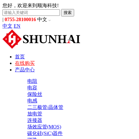
您好，欢迎来到顺海科技!
搜索
|
0755-28100016
中文
中文
EN
首页
在线购买
产品中心
电阻
电容
保险丝
电感
二三极管/晶体管
放电管
连接器
场效应管(MOS)
碳化硅(SiC)器件