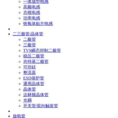
一体成型电感
高频电感
共模电感
功率电感
铁氧体贴片电感
二三极管/晶体管
二极管
三极管
TVS瞬态抑制二极管
稳压二极管
肖特基二极管
可控硅
整流器
ESD保护管
通用晶体管
晶体管
达林顿晶体管
光耦
开关管/双向触发管
放电管