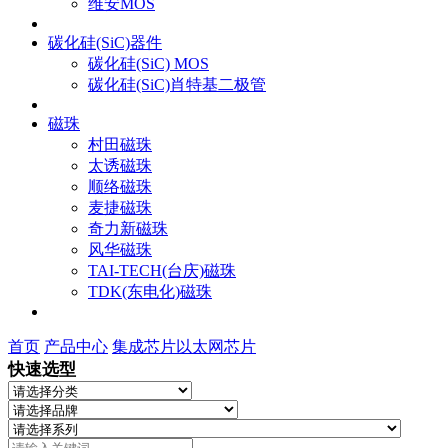
维安MOS
碳化硅(SiC)器件
碳化硅(SiC) MOS
碳化硅(SiC)肖特基二极管
磁珠
村田磁珠
太诱磁珠
顺络磁珠
麦捷磁珠
奇力新磁珠
风华磁珠
TAI-TECH(台庆)磁珠
TDK(东电化)磁珠
首页
产品中心
集成芯片
以太网芯片
快速选型