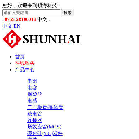
您好，欢迎来到顺海科技!
搜索
|
0755-28100016
中文
中文
EN
首页
在线购买
产品中心
电阻
电容
保险丝
电感
二三极管/晶体管
放电管
连接器
场效应管(MOS)
碳化硅(SiC)器件