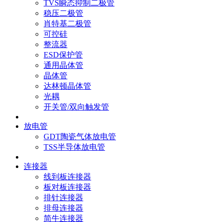
TVS瞬态抑制二极管
稳压二极管
肖特基二极管
可控硅
整流器
ESD保护管
通用晶体管
晶体管
达林顿晶体管
光耦
开关管/双向触发管
放电管
GDT陶瓷气体放电管
TSS半导体放电管
连接器
线到板连接器
板对板连接器
排针连接器
排母连接器
简牛连接器