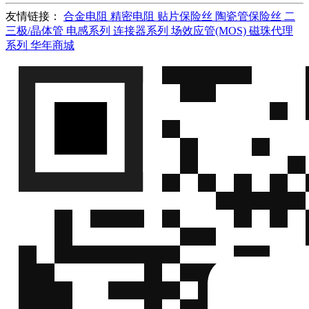
友情链接：
合金电阻
精密电阻
贴片保险丝
陶瓷管保险丝
二
三极/晶体管
电感系列
连接器系列
场效应管(MOS)
磁珠代理
系列
华年商城