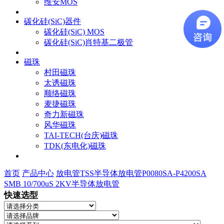
维安MOS
碳化硅(SiC)器件
碳化硅(SiC) MOS
碳化硅(SiC)肖特基二极管
磁珠
村田磁珠
太诱磁珠
顺络磁珠
麦捷磁珠
奇力新磁珠
风华磁珠
TAI-TECH(台庆)磁珠
TDK(东电化)磁珠
首页
产品中心
放电管
TSS半导体放电管
P0080SA-P4200SA
SMB 10/700uS 2KV半导体放电管
快速选型