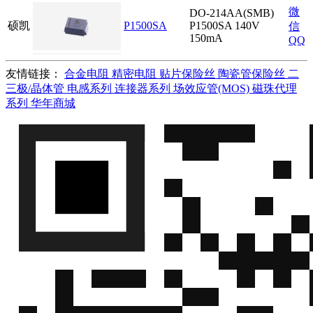
微
DO-214AA(SMB)
硕凯
P1500SA
P1500SA 140V
信
150mA
QQ
微
DO-214AA(SMB)
友情链接：
合金电阻
精密电阻
贴片保险丝
陶瓷管保险丝
二
硕凯
P1800SA
P1800SA 170V
信
三极/晶体管
电感系列
连接器系列
场效应管(MOS)
磁珠代理
150mA
QQ
系列
华年商城
微
DO-214AA(SMB)
硕凯
P2000SA
P2000SA 180V
信
150mA
QQ
微
DO-214AA(SMB)
硕凯
P2300SA
P2300SA 190V
信
150mA
QQ
微
DO-214AA(SMB)
硕凯
P3100SA
P3100SA 275V
信
150mA
QQ
微
DO-214AA(SMB)
硕凯
P2600SA
P2600SA 220V
信
150mA
QQ