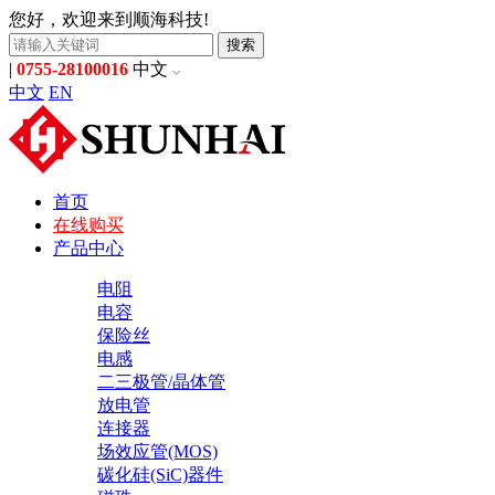
您好，欢迎来到顺海科技!
搜索
|
0755-28100016
中文
中文
EN
首页
在线购买
产品中心
电阻
电容
保险丝
电感
二三极管/晶体管
放电管
连接器
场效应管(MOS)
碳化硅(SiC)器件