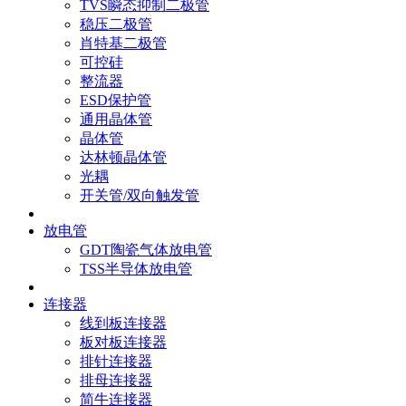
TVS瞬态抑制二极管
稳压二极管
肖特基二极管
可控硅
整流器
ESD保护管
通用晶体管
晶体管
达林顿晶体管
光耦
开关管/双向触发管
放电管
GDT陶瓷气体放电管
TSS半导体放电管
连接器
线到板连接器
板对板连接器
排针连接器
排母连接器
简牛连接器