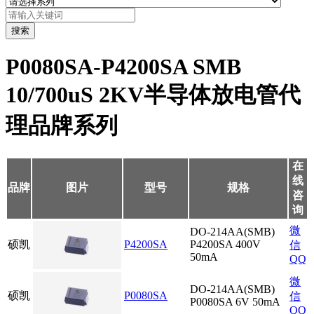
搜索
P0080SA-P4200SA SMB
10/700uS 2KV半导体放电管代
理品牌系列
在
线
品牌
图片
型号
规格
咨
询
微
DO-214AA(SMB)
硕凯
P4200SA
P4200SA 400V
信
50mA
QQ
微
DO-214AA(SMB)
硕凯
P0080SA
信
P0080SA 6V 50mA
QQ