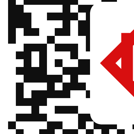
微
DO-214AA(SMB)
硕凯
P3500SA
P3500SA 320V
信
150mA
QQ
微
DO-214AA(SMB)
硕凯
P4000SA
P4000SA 360V
信
150mA
QQ