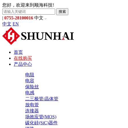
您好，欢迎来到顺海科技!
搜索
|
0755-28100016
中文
中文
EN
首页
在线购买
产品中心
电阻
电容
保险丝
电感
二三极管/晶体管
放电管
连接器
场效应管(MOS)
碳化硅(SiC)器件