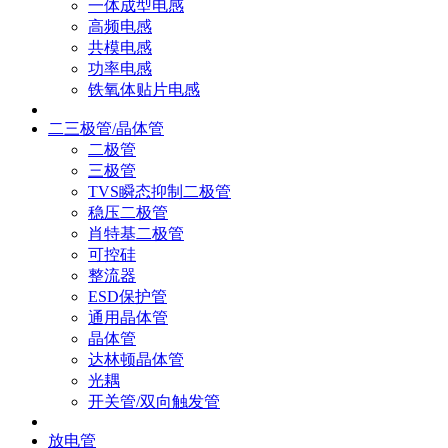
一体成型电感
高频电感
共模电感
功率电感
铁氧体贴片电感
二三极管/晶体管
二极管
三极管
TVS瞬态抑制二极管
稳压二极管
肖特基二极管
可控硅
整流器
ESD保护管
通用晶体管
晶体管
达林顿晶体管
光耦
开关管/双向触发管
放电管