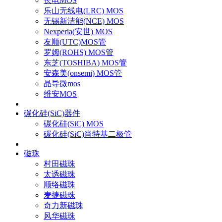
长电MOS
乐山无线电(LRC) MOS
无锡新洁能(NCE) MOS
Nexperia(安世) MOS
友顺(UTC)MOS管
罗姆(ROHS) MOS管
东芝(TOSHIBA) MOS管
安森美(onsemi) MOS管
晶导微mos
维安MOS
碳化硅(SiC)器件
碳化硅(SiC) MOS
碳化硅(SiC)肖特基二极管
磁珠
村田磁珠
太诱磁珠
顺络磁珠
麦捷磁珠
奇力新磁珠
风华磁珠