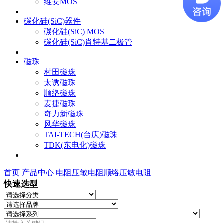
维安MOS
碳化硅(SiC)器件
碳化硅(SiC) MOS
碳化硅(SiC)肖特基二极管
磁珠
村田磁珠
太诱磁珠
顺络磁珠
麦捷磁珠
奇力新磁珠
风华磁珠
TAI-TECH(台庆)磁珠
TDK(东电化)磁珠
首页
产品中心
电阻
压敏电阻
顺络压敏电阻
快速选型