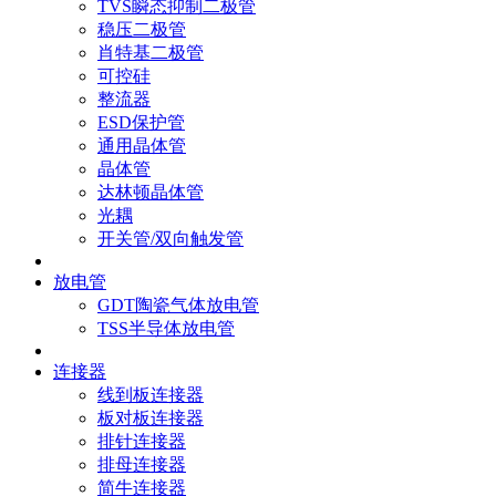
TVS瞬态抑制二极管
稳压二极管
肖特基二极管
可控硅
整流器
ESD保护管
通用晶体管
晶体管
达林顿晶体管
光耦
开关管/双向触发管
放电管
GDT陶瓷气体放电管
TSS半导体放电管
连接器
线到板连接器
板对板连接器
排针连接器
排母连接器
简牛连接器