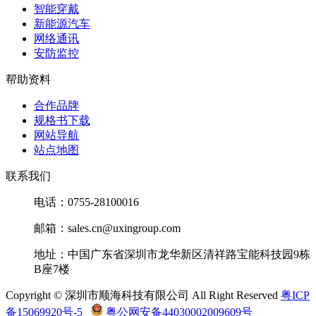
络
智能穿戴
新能源汽车
顺
网络通讯
SDV2012A140C901NPTF
SDV2012A140
络
安防监控
帮助资料
顺
SDV2012A180C301NPTF
SDV2012A180
络
合作品牌
规格书下载
顺
SDV2012A180C501NPTF
SDV2012A180
网站导航
络
站点地图
顺
联系我们
SDV2012A180C701NPTF
SDV2012A180
络
电话：0755-28100016
顺
SDV2012A220C251NPTF
SDV2012A220
邮箱：sales.cn@uxingroup.com
络
地址：中国广东省深圳市龙华新区清祥路宝能科技园9栋
顺
SDV2012A220C401NPTF
SDV2012A220
B座7楼
络
Copyright © 深圳市顺海科技有限公司 All Right Reserved
粤ICP
顺
备15069920号-5
粤公网安备44030002009609号
SDV2012A220C501NPTF
SDV2012A220