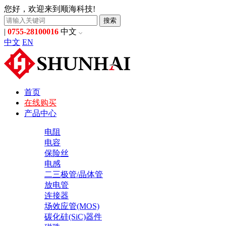
您好，欢迎来到顺海科技!
搜索
|
0755-28100016
中文
中文
EN
首页
在线购买
产品中心
电阻
电容
保险丝
电感
二三极管/晶体管
放电管
连接器
场效应管(MOS)
碳化硅(SiC)器件