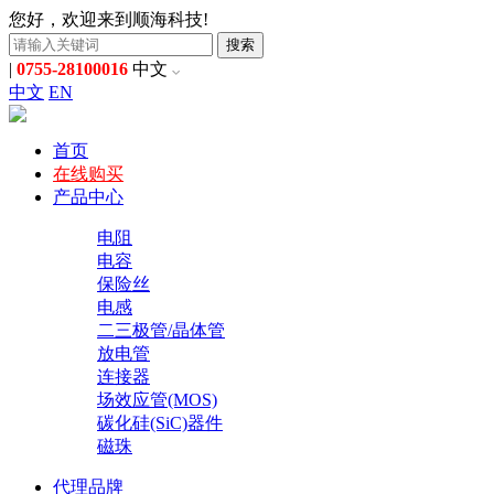
您好，欢迎来到顺海科技!
搜索
|
0755-28100016
中文
中文
EN
首页
在线购买
产品中心
电阻
电容
保险丝
电感
二三极管/晶体管
放电管
连接器
场效应管(MOS)
碳化硅(SiC)器件
磁珠
代理品牌