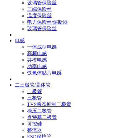
玻璃管保险丝
三端保险丝
温度保险丝
电力保险丝/熔断器
玻璃管保险丝
电感
一体成型电感
高频电感
共模电感
功率电感
铁氧体贴片电感
二三极管/晶体管
二极管
三极管
TVS瞬态抑制二极管
稳压二极管
肖特基二极管
可控硅
整流器
ESD保护管