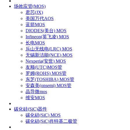
场效应管(MOS)
君芯(JX)
美国万代AOS
蓝箭MOS
DIODES(美台) MOS
Infineon(英飞凌) MOS
长电MOS
乐山无线电(LRC) MOS
无锡新洁能(NCE) MOS
Nexperia(安世) MOS
友顺(UTC)MOS管
罗姆(ROHS) MOS管
东芝(TOSHIBA) MOS管
安森美(onsemi) MOS管
晶导微mos
维安MOS
碳化硅(SiC)器件
碳化硅(SiC) MOS
碳化硅(SiC)肖特基二极管