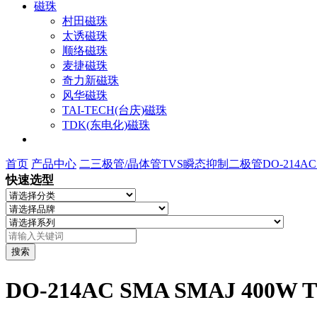
磁珠
村田磁珠
太诱磁珠
顺络磁珠
麦捷磁珠
奇力新磁珠
风华磁珠
TAI-TECH(台庆)磁珠
TDK(东电化)磁珠
首页
产品中心
二三极管/晶体管
TVS瞬态抑制二极管
DO-214A
快速选型
搜索
DO-214AC SMA SMAJ 4