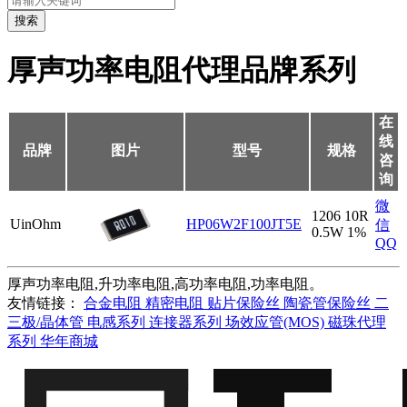
搜索
厚声功率电阻代理品牌系列
在
线
品牌
图片
型号
规格
咨
询
微
1206 10R
UinOhm
HP06W2F100JT5E
信
0.5W 1%
QQ
厚声功率电阻,升功率电阻,高功率电阻,功率电阻。
友情链接：
合金电阻
精密电阻
贴片保险丝
陶瓷管保险丝
二
三极/晶体管
电感系列
连接器系列
场效应管(MOS)
磁珠代理
系列
华年商城