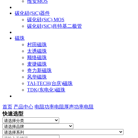
维安MOS
碳化硅(SiC)器件
碳化硅(SiC) MOS
碳化硅(SiC)肖特基二极管
磁珠
村田磁珠
太诱磁珠
顺络磁珠
麦捷磁珠
奇力新磁珠
风华磁珠
TAI-TECH(台庆)磁珠
TDK(东电化)磁珠
首页
产品中心
电阻
功率电阻
厚声功率电阻
快速选型