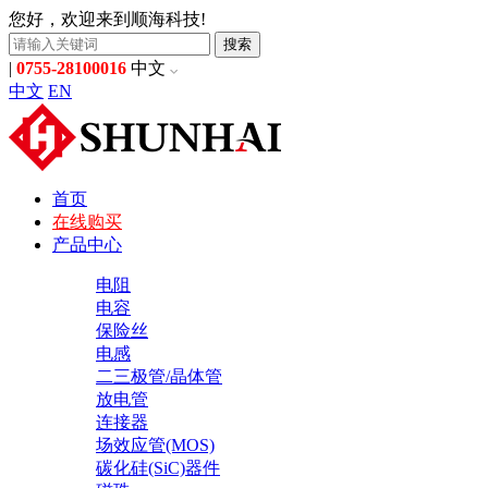
您好，欢迎来到顺海科技!
搜索
|
0755-28100016
中文
中文
EN
首页
在线购买
产品中心
电阻
电容
保险丝
电感
二三极管/晶体管
放电管
连接器
场效应管(MOS)
碳化硅(SiC)器件