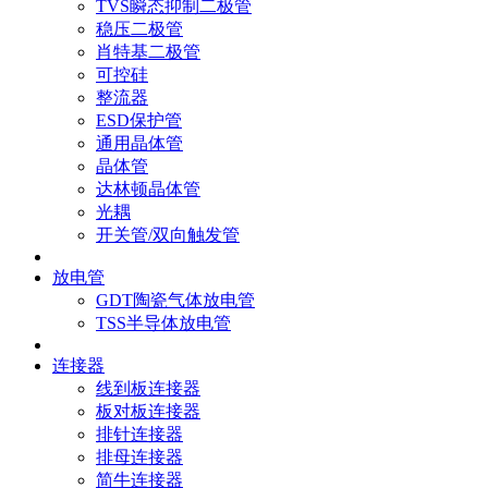
TVS瞬态抑制二极管
稳压二极管
肖特基二极管
可控硅
整流器
ESD保护管
通用晶体管
晶体管
达林顿晶体管
光耦
开关管/双向触发管
放电管
GDT陶瓷气体放电管
TSS半导体放电管
连接器
线到板连接器
板对板连接器
排针连接器
排母连接器
简牛连接器