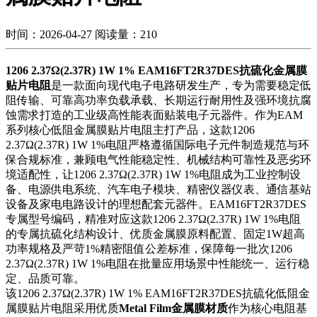
时间：2026-04-27
阅读量：210
1206 2.37Ω(2.37R) 1W 1% EAM16FT2R37DES抗硫化金属膜
贴片电阻
是一款面向现代电子电路研发生产，专为需要稳定低
阻传输、可靠高功率负载承载、长期运行耐用性及强环境抗腐
蚀需求打造的工业级高性能表面贴装电子元器件。作为EAM
系列核心低阻金属膜贴片电阻主打产品，这款1206
2.37Ω(2.37R) 1W 1%电阻严格遵循国际电子元件制造规范与环
保合规标准，兼顾电气性能稳定性、机械结构可靠性及恶劣环
境适配性，让1206 2.37Ω(2.37R) 1W 1%电阻成为工业控制设
备、电源供电系统、汽车电子模块、精密仪器仪表、通信基站
设备及家电电路设计的理想配套元器件。EAM16FT2R37DES
专属型号编码，精准对应这款1206 2.37Ω(2.37R) 1W 1%电阻
的专属抗硫化结构设计、优质金属膜原料配置、固定1W超高
功率规格及严苛1%精密阻值公差标准，保障每一批次1206
2.37Ω(2.37R) 1W 1%电阻在批量应用场景中性能统一、运行稳
定、品质可靠。
该1206 2.37Ω(2.37R) 1W 1% EAM16FT2R37DES抗硫化低阻金
属膜贴片电阻采用优质
Metal Film金属膜材质
作为核心电阻基