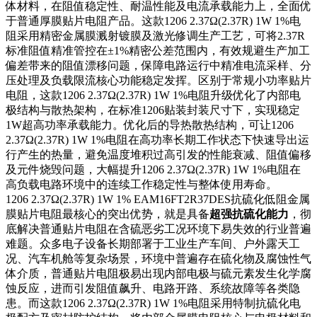
体材料，在阻值稳定性、耐温性能及电流承载能力上，全面优
于普通厚膜贴片电阻产品。这款1206 2.37Ω(2.37R) 1W 1%电
阻采用精密金属膜溅射镀膜及激光修调生产工艺，可将2.37R
标准阻值精准管控在±1%精密公差范围内，有效规避生产加工
偏差带来的阻值漂移问题，保障电路运行中精准电流采样、分
压处理及负载限流核心功能稳定发挥。区别于常规小功率贴片
电阻，这款1206 2.37Ω(2.37R) 1W 1%电阻升级优化了内部电
极结构与散热架构，在标准1206贴装封装尺寸下，实现稳定
1W超高功率承载能力。优化后的导热散热结构，可让1206
2.37Ω(2.37R) 1W 1%电阻在高功率长期工作状态下快速导出运
行产生的热量，避免温度堆积过高引发的性能衰减、阻值偏移
及元件烧毁问题，大幅提升1206 2.37Ω(2.37R) 1W 1%电阻在
高负载电路环境中的连续工作稳定性与整体使用寿命。
1206 2.37Ω(2.37R) 1W 1% EAM16FT2R37DES抗硫化低阻金属
膜贴片电阻最核心的突出优势，就是具备
超强抗硫化能力
，彻
底解决普通贴片电阻在含硫恶劣工况环境下易失效的行业普遍
难题。众多电子设备长期部署于工业生产车间、户外露天工
况、汽车机舱等复杂场景，环境中普遍存在硫化物及腐蚀性气
体介质，普通贴片电阻极易出现内部电极与硫元素发生化学腐
蚀反应，进而引发阻值飙升、电路开路、系统故障等各类隐
患。而这款1206 2.37Ω(2.37R) 1W 1%电阻采用特制抗硫化电