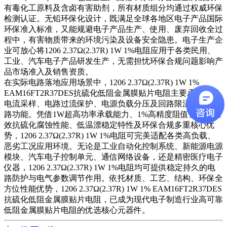
有毒化工原料及含卤有害助剂，所有材质组分均通过权威环保
检测认证。无铅环保化设计，既满足全球各地区电子产品国际
环保准入标准，又能规避电子产品生产、使用、废弃回收全过
程中，有害物质带来的环境污染及设备安全隐患。电子生产企
业可放心将1206 2.37Ω(2.37R) 1W 1%电阻应用于各类民用、
工业、汽车电子产品研发生产，无需担忧环保合规问题影响产
品市场准入及销售资质。
在实际电路落地应用场景中，1206 2.37Ω(2.37R) 1W 1%
EAM16FT2R37DES抗硫化低阻金属膜贴片电阻主要承担低阻
电流采样、电路过流保护、电源负载分压及回路限流等核心电
路功能。凭借1W超高功率承载能力、1%高精度阻值公差、强
效抗硫化腐蚀性能、低温漂稳定特性及环保合规多重核心优
势，1206 2.37Ω(2.37R) 1W 1%电阻可完美适配各类高负载、
恶劣工况应用环境。无论是工业自动化控制系统、新能源电源
模块、汽车电子控制单元、通信网络设备，还是精密医疗电子
仪器，1206 2.37Ω(2.37R) 1W 1%电阻均可提供稳定持久的电
路防护与电气参数调节作用。依托材质、工艺、结构、环保全
方位性能优势，1206 2.37Ω(2.37R) 1W 1% EAM16FT2R37DES
抗硫化低阻金属膜贴片电阻，已成为现代电子制造行业高可靠
低阻金属膜贴片电阻的优选核心元器件。