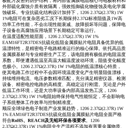
极配方及密封防护结构，将内部金属膜电阻核心与电极材料和
外部硫化腐蚀介质有效隔离，强效抵御硫化物侵蚀及电化学腐
蚀破坏。专业抗硫化结构设计加持下，1206 2.37Ω(2.37R) 1W
1%电阻可在复杂恶劣工况下长期保持2.37Ω标准阻值及1W高
功率工作性能，不会出现性能衰减、故障损坏等问题，保障电
子设备在高腐蚀应用场景下长期稳定可靠运行。
在温度适配性能层面，1206 2.37Ω(2.37R) 1W 1%
EAM16FT2R37DES抗硫化低阻金属膜贴片电阻具备优异的低
温漂特性，是精密电子电路精准运行的核心保障。依托高品质
金属膜基材与专业精密生产工艺，该电阻拥有极低的电阻温度
系数，即便遭遇低温至高温大幅温度波动环境，阻值变化幅度
也极小。1206 2.37Ω(2.37R) 1W 1%电阻的低温漂核心特质，
使其电路工作过程中不会因环境温度变化产生明显阻值漂移，
持续维持电流、电压参数精准匹配，充分满足精密仪器、检测
设备、精密电控电路的高精度、高稳定运行刚需。无论是户外
低温工作环境，还是大功率设备内部高温发热工况，1206
2.37Ω(2.37R) 1W 1%电阻始终保持电气性能恒定，不会影响电
子系统整体工作效率与控制精准度。
顺应全球绿色电子制造产业发展趋势，1206 2.37Ω(2.37R) 1W
1% EAM16FT2R37DES抗硫化低阻金属膜贴片电阻全面严格
符合
RoHS、REACH及无铅环保各项要求
。1206
2.37Ω(2.37R) 1W 1%电阻全生产流程不添加有害重金属物质、