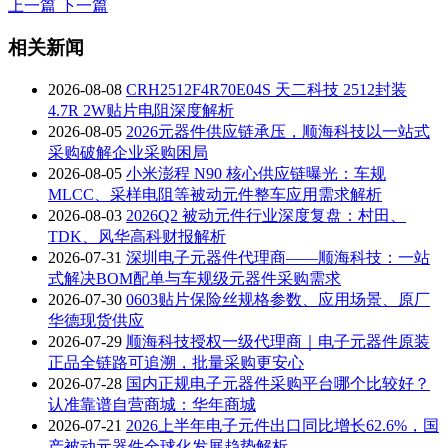
上一篇
下一篇
相关新闻
2026-08-08
CRH2512F4R70E04S 天二科技 2512封装
4.7R 2W贴片电阻深度解析
2026-08-05
2026元器件供应链承压，顺海科技以一站式
采购破解企业采购困局
2026-08-05
小米澎程 N90 核心供应链曝光：车规
MLCC、采样电阻等被动元件整车应用需求解析
2026-08-03
2026Q2 被动元件行业深度复盘：村田、
TDK、风华高科财报解析
2026-07-31
深圳电子元器件代理商——顺海科技：一站
式解决BOM配单与车规级元器件采购需求
2026-07-30
0603贴片保险丝规格参数、应用场景、原厂
华德现货供应
2026-07-29
顺海科技授权一级代理商｜电子元器件原装
正品全链路可追溯，批量采购更安心
2026-07-28
国内正规电子元器件采购平台哪个比较好？
认准靠谱自营商城：华年商城
2026-07-21
2026上半年电子元件出口同比增长62.6%，国
产被动元器件全球化发展趋势解析