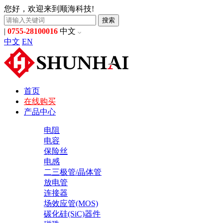
您好，欢迎来到顺海科技!
搜索
|
0755-28100016
中文
中文
EN
首页
在线购买
产品中心
电阻
电容
保险丝
电感
二三极管/晶体管
放电管
连接器
场效应管(MOS)
碳化硅(SiC)器件