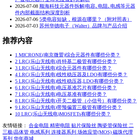
2026-07-08
顺海科技元器件拆解|电容､电阻､电感等元器
件内部截面结构深度剖析
2026-07-06
5类电容短缺，根源在哪里？（附对照表）
2026-07-03
苏州华德电子（Walter）品牌与产品介绍
推荐内容
1
MICRONE(南京微盟)综合元器件有哪些分类？
2
LRC(乐山无线电)肖特基二极管有哪些分类？
3
LRC(乐山无线电)综合元器件有哪些分类？
4
LRC(乐山无线电)线性稳压器及LDO有哪些分类？
5
LRC(乐山无线电)线性稳压器,LDO有哪些分类？
6
LRC(乐山无线电)电压基准芯片有哪些分类？
7
LRC(乐山无线电)电压基准有哪些分类？
8
LRC(乐山无线电)开关二极管（小信号）有哪些分类？
9
LRC(乐山无线电)带预偏置三极管有哪些分类？
10
LRC(乐山无线电)MOSFETs有哪些分类？
友情链接：
合金电阻
精密电阻
贴片保险丝
陶瓷管保险丝
二
三极/晶体管
电感系列
连接器系列
场效应管(MOS)
磁珠代理
系列
华年商城