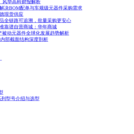
K、风华高科财报解析
解决BOM配单与车规级元器件采购需求
华德现货供应
品全链路可追溯，批量采购更安心
准靠谱自营商城：华年商城
，国产被动元器件全球化发展趋势解析
件内部截面结构深度剖析
）
型
CA系列型号介绍与选型