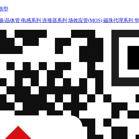
与选型
极/晶体管
电感系列
连接器系列
场效应管(MOS)
磁珠代理系列