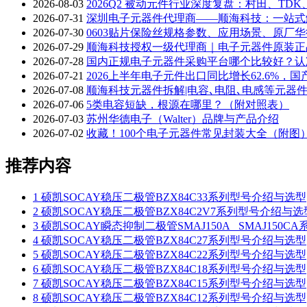
2026-08-03
2026Q2 被动元件行业深度复盘：村田、TD
2026-07-31
深圳电子元器件代理商——顺海科技：一站式
2026-07-30
0603贴片保险丝规格参数、应用场景、原厂
2026-07-29
顺海科技授权一级代理商｜电子元器件原装正
2026-07-28
国内正规电子元器件采购平台哪个比较好？认
2026-07-21
2026上半年电子元件出口同比增长62.6%
2026-07-08
顺海科技元器件拆解|电容､电阻､电感等元器
2026-07-06
5类电容短缺，根源在哪里？（附对照表）
2026-07-03
苏州华德电子（Walter）品牌与产品介绍
2026-07-02
收藏！100个电子元器件常见封装大全（附图
推荐内容
1
硕凯SOCAY稳压二极管BZX84C33系列型号介绍与选型
2
硕凯SOCAY稳压二极管BZX84C2V7系列型号介绍与选
3
硕凯SOCAY瞬态抑制二极管SMAJ150A_ SMAJ150
4
硕凯SOCAY稳压二极管BZX84C27系列型号介绍与选型
5
硕凯SOCAY稳压二极管BZX84C22系列型号介绍与选型
6
硕凯SOCAY稳压二极管BZX84C18系列型号介绍与选型
7
硕凯SOCAY稳压二极管BZX84C15系列型号介绍与选型
8
硕凯SOCAY稳压二极管BZX84C12系列型号介绍与选型