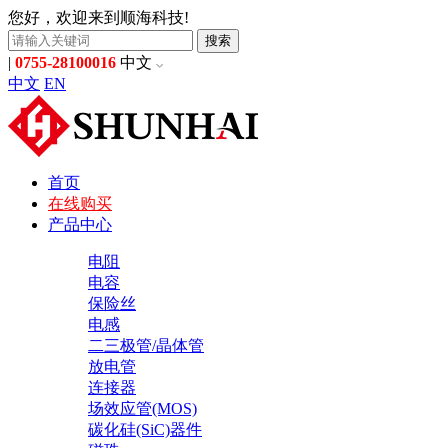
您好，欢迎来到顺海科技!
搜索
|
0755-28100016
中文
中文
EN
首页
在线购买
产品中心
电阻
电容
保险丝
电感
二三极管/晶体管
放电管
连接器
场效应管(MOS)
碳化硅(SiC)器件