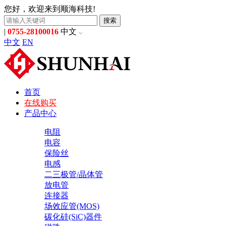
您好，欢迎来到顺海科技!
搜索
|
0755-28100016
中文
中文
EN
首页
在线购买
产品中心
电阻
电容
保险丝
电感
二三极管/晶体管
放电管
连接器
场效应管(MOS)
碳化硅(SiC)器件