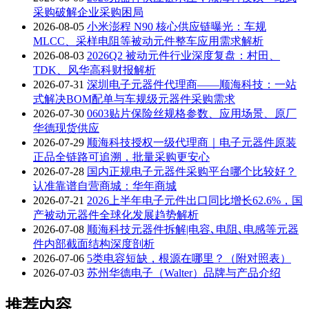
采购破解企业采购困局
2026-08-05
小米澎程 N90 核心供应链曝光：车规
MLCC、采样电阻等被动元件整车应用需求解析
2026-08-03
2026Q2 被动元件行业深度复盘：村田、
TDK、风华高科财报解析
2026-07-31
深圳电子元器件代理商——顺海科技：一站
式解决BOM配单与车规级元器件采购需求
2026-07-30
0603贴片保险丝规格参数、应用场景、原厂
华德现货供应
2026-07-29
顺海科技授权一级代理商｜电子元器件原装
正品全链路可追溯，批量采购更安心
2026-07-28
国内正规电子元器件采购平台哪个比较好？
认准靠谱自营商城：华年商城
2026-07-21
2026上半年电子元件出口同比增长62.6%，国
产被动元器件全球化发展趋势解析
2026-07-08
顺海科技元器件拆解|电容､电阻､电感等元器
件内部截面结构深度剖析
2026-07-06
5类电容短缺，根源在哪里？（附对照表）
2026-07-03
苏州华德电子（Walter）品牌与产品介绍
推荐内容