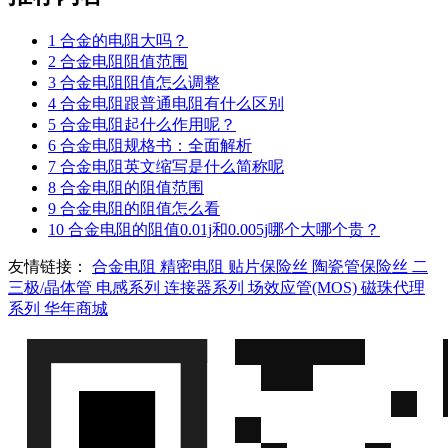
1
合金的电阻大吗？
2
合金电阻阻值范围
3
合金电阻阻值怎么调整
4
合金电阻跟普通电阻有什么区别
5
合金电阻起什么作用呢？
6
合金电阻规格书：全面解析
7
合金电阻英文缩写是什么简称呢
8
合金电阻的阻值范围
9
合金电阻的阻值怎么看
10
合金电阻的阻值0.01j和0.005j哪个大哪个贵？
友情链接：
合金电阻
精密电阻
贴片保险丝
陶瓷管保险丝
二
三极/晶体管
电感系列
连接器系列
场效应管(MOS)
磁珠代理
系列
华年商城