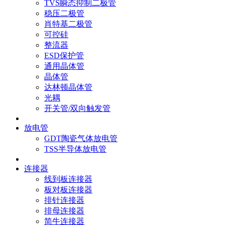
TVS瞬态抑制二极管
稳压二极管
肖特基二极管
可控硅
整流器
ESD保护管
通用晶体管
晶体管
达林顿晶体管
光耦
开关管/双向触发管
放电管
GDT陶瓷气体放电管
TSS半导体放电管
连接器
线到板连接器
板对板连接器
排针连接器
排母连接器
简牛连接器