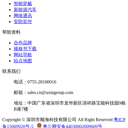
微
935146837522-
村
935146837522-
智能穿戴
xxT,LPSC，
信
xxT
田
新能源汽车
100nF,11Vdc,0402,1.20
QQ
网络通讯
x 0.70mm,100µm
安防监控
村田硅电容器
微
935147521410-
村
935147521410-
帮助资料
xxT,LPSC，
信
xxT
田
100nF,11Vdc,0402,1.20
QQ
合作品牌
x 0.70mm,100µm
规格书下载
村田硅电容器
网站导航
微
935148521410-
村
935148521410-
站点地图
xxT,LPSC，
信
xxT
田
100nF,11Vdc,0402,1.20
QQ
联系我们
x 0.70mm,100µm
村田硅电容器
电话：0755-28100016
微
935148522310-
村
935148522310-
xxT,LPSC，
信
邮箱：sales.cn@uxingroup.com
xxT
田
100nF,11Vdc,0402,1.20
QQ
x 0.70mm,100µm
地址：中国广东省深圳市龙华新区清祥路宝能科技园9栋
B座7楼
村田硅电容器
微
935151424610-
村
935151424610-
Copyright © 深圳市顺海科技有限公司 All Right Reserved
粤ICP
xxN,LPSC，
信
xxN
田
100nF,11Vdc,0402,1.20
QQ
备15069920号-5
粤公网安备44030002009609号