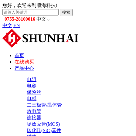
您好，欢迎来到顺海科技!
搜索
|
0755-28100016
中文
中文
EN
首页
在线购买
产品中心
电阻
电容
保险丝
电感
二三极管/晶体管
放电管
连接器
场效应管(MOS)
碳化硅(SiC)器件