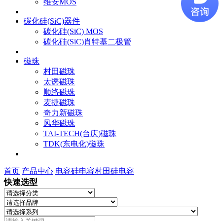
维安MOS
碳化硅(SiC)器件
碳化硅(SiC) MOS
碳化硅(SiC)肖特基二极管
磁珠
村田磁珠
太诱磁珠
顺络磁珠
麦捷磁珠
奇力新磁珠
风华磁珠
TAI-TECH(台庆)磁珠
TDK(东电化)磁珠
首页
产品中心
电容
硅电容
村田硅电容
快速选型