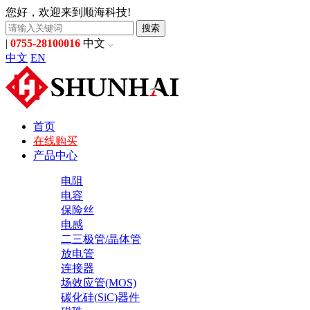
您好，欢迎来到顺海科技!
搜索
|
0755-28100016
中文
中文
EN
首页
在线购买
产品中心
电阻
电容
保险丝
电感
二三极管/晶体管
放电管
连接器
场效应管(MOS)
碳化硅(SiC)器件