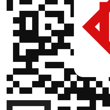
ERTJ1VR153J
QQ
微
NTC热敏电阻
Panasonic(松
ERTJ0EV474J
Panasonic
信
下)
ERTJ0EV474J
QQ
微
NTC热敏电阻
Panasonic(松
ERTJ0EG202GM
Panasonic
信
下)
ERTJ0EG202GM
QQ
高精度、低温漂贴片
微
Panasonic(松
ERTJ1VR104FM
电阻 Panasonic
信
下)
ERTJ1VR104FM
QQ
微
NTC热敏电阻
Panasonic(松
ERTJ1VG103FM
Panasonic
信
下)
ERTJ1VG103FM
QQ
微
NTC热敏电阻
Panasonic(松
ERTJ1VP473FM
Panasonic
信
下)
ERTJ1VP473FM
QQ
微
NTC热敏电阻
Panasonic(松
ERTJ0EG103GA
Panasonic
信
下)
ERTJ0EG103GA
QQ
微
NTC热敏电阻
Panasonic(松
ERTJ0EG202HM
Panasonic
信
下)