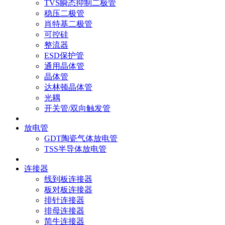
TVS瞬态抑制二极管
稳压二极管
肖特基二极管
可控硅
整流器
ESD保护管
通用晶体管
晶体管
达林顿晶体管
光耦
开关管/双向触发管
放电管
GDT陶瓷气体放电管
TSS半导体放电管
连接器
线到板连接器
板对板连接器
排针连接器
排母连接器
简牛连接器