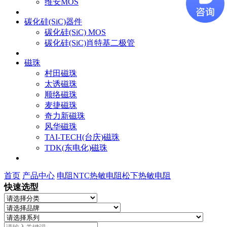
维安MOS
碳化硅(SiC)器件
碳化硅(SiC) MOS
碳化硅(SiC)肖特基二极管
磁珠
村田磁珠
太诱磁珠
顺络磁珠
麦捷磁珠
奇力新磁珠
风华磁珠
TAI-TECH(台庆)磁珠
TDK(东电化)磁珠
首页
产品中心
电阻
NTC热敏电阻
松下热敏电阻
快速选型