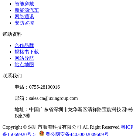
ERTJ1VA101J
QQ
智能穿戴
微
NTC热敏电阻
新能源汽车
Panasonic(松
ERTJ1VT472J
Panasonic
信
网络通讯
下)
ERTJ1VT472J
QQ
安防监控
微
NTC热敏电阻
Panasonic(松
帮助资料
ERTJ1VR103J
Panasonic
信
下)
ERTJ1VR103J
QQ
合作品牌
微
NTC热敏电阻
Panasonic(松
规格书下载
ERTJ1VA330J
Panasonic
信
下)
网站导航
ERTJ1VA330J
QQ
站点地图
微
NTC热敏电阻
Panasonic(松
ERTJ1VT152J
Panasonic
信
联系我们
下)
ERTJ1VT152J
QQ
电话：0755-28100016
微
NTC热敏电阻
Panasonic(松
ERTJ0EG103JA
Panasonic
信
下)
邮箱：sales.cn@uxingroup.com
ERTJ0EG103JA
QQ
微
NTC热敏电阻
Panasonic(松
地址：中国广东省深圳市龙华新区清祥路宝能科技园9栋
ERTJ0EG202JM
Panasonic
信
下)
B座7楼
ERTJ0EG202JM
QQ
微
NTC热敏电阻
Copyright © 深圳市顺海科技有限公司 All Right Reserved
粤ICP
Panasonic(松
ERTJ0EP473G
Panasonic
信
备15069920号-5
粤公网安备44030002009609号
下)