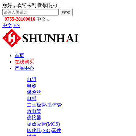
您好，欢迎来到顺海科技!
搜索
|
0755-28100016
中文
中文
EN
首页
在线购买
产品中心
电阻
电容
保险丝
电感
二三极管/晶体管
放电管
连接器
场效应管(MOS)
碳化硅(SiC)器件