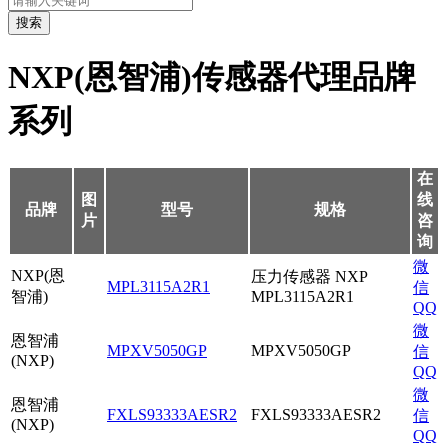
搜索
NXP(恩智浦)传感器代理品牌
系列
在
图
线
品牌
型号
规格
片
咨
询
微
NXP(恩
压力传感器 NXP
MPL3115A2R1
信
智浦)
MPL3115A2R1
QQ
微
恩智浦
MPXV5050GP
MPXV5050GP
信
(NXP)
QQ
微
恩智浦
FXLS93333AESR2
FXLS93333AESR2
信
(NXP)
QQ