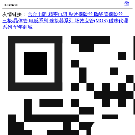
微
恩智浦
MMA6900KQR2
MMA6900KQR2
信
(NXP)
友情链接：
合金电阻
精密电阻
贴片保险丝
陶瓷管保险丝
二
QQ
三极/晶体管
电感系列
连接器系列
场效应管(MOS)
磁珠代理
微
恩智浦
系列
华年商城
MPX53DP
MPX53DP
信
(NXP)
QQ
微
恩智浦
MPX5050D
MPX5050D
信
(NXP)
QQ
微
恩智浦
FXLS8961AFR1
FXLS8961AFR1
信
(NXP)
QQ
微
恩智浦
FXLS8964AFR3
FXLS8964AFR3
信
(NXP)
QQ
微
恩智浦
FXLS8967AFR3
FXLS8967AFR3
信
(NXP)
QQ
微
恩智浦
FXLS8971CFR1
FXLS8971CFR1
信
(NXP)
QQ