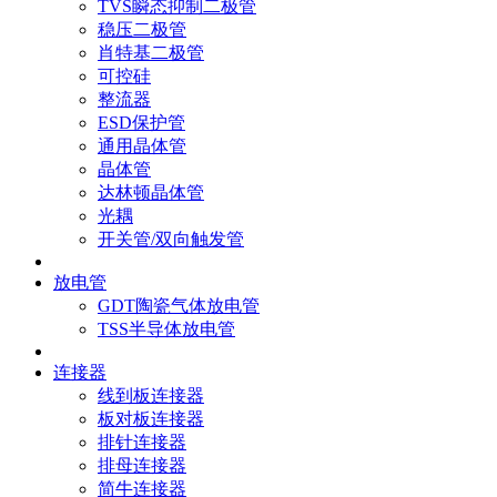
TVS瞬态抑制二极管
稳压二极管
肖特基二极管
可控硅
整流器
ESD保护管
通用晶体管
晶体管
达林顿晶体管
光耦
开关管/双向触发管
放电管
GDT陶瓷气体放电管
TSS半导体放电管
连接器
线到板连接器
板对板连接器
排针连接器
排母连接器
简牛连接器