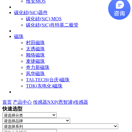
维安MOS
碳化硅(SiC)器件
碳化硅(SiC) MOS
碳化硅(SiC)肖特基二极管
磁珠
村田磁珠
太诱磁珠
顺络磁珠
麦捷磁珠
奇力新磁珠
风华磁珠
TAI-TECH(台庆)磁珠
TDK(东电化)磁珠
首页
产品中心
传感器
NXP(恩智浦)传感器
快速选型