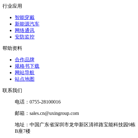
微
行业应用
恩智浦
MPX2010GP
MPX2010GP
信
(NXP)
QQ
智能穿戴
微
新能源汽车
恩智浦
MPX2010GSX
MPX2010GSX
信
网络通讯
(NXP)
QQ
安防监控
微
恩智浦
帮助资料
MPX2050D
MPX2050D
信
(NXP)
QQ
合作品牌
微
恩智浦
规格书下载
MPX2050DP
MPX2050DP
信
(NXP)
网站导航
QQ
站点地图
微
恩智浦
MPX2050GP
MPX2050GP
信
联系我们
(NXP)
QQ
电话：0755-28100016
微
恩智浦
MPX2053D
MPX2053D
信
(NXP)
邮箱：sales.cn@uxingroup.com
QQ
微
恩智浦
地址：中国广东省深圳市龙华新区清祥路宝能科技园9栋
MPX2100AP
MPX2100AP
信
(NXP)
B座7楼
QQ