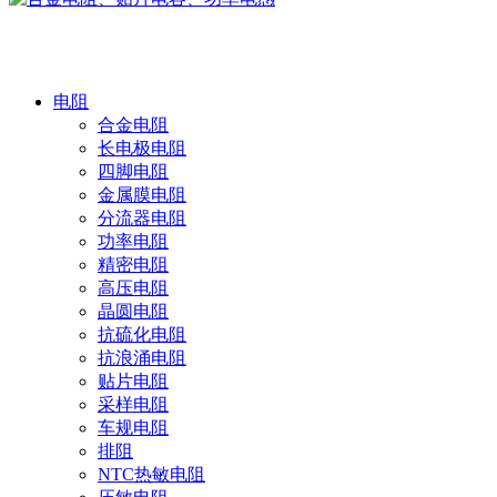
产品中心
电阻
合金电阻
长电极电阻
四脚电阻
金属膜电阻
分流器电阻
功率电阻
精密电阻
高压电阻
晶圆电阻
抗硫化电阻
抗浪涌电阻
贴片电阻
采样电阻
车规电阻
排阻
NTC热敏电阻