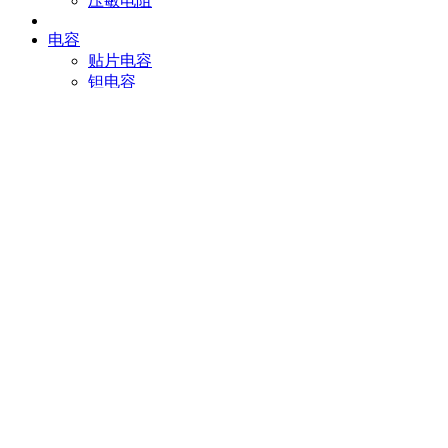
压敏电阻
电容
贴片电容
钽电容
超级电容
电解电容
薄膜电容
安规电容
高压瓷片电容
车规电容
高频电容
排容
可调电容
高分子电容
硅电容
保险丝
贴片保险丝
自恢复保险丝
陶瓷管保险丝
塑胶型保险丝