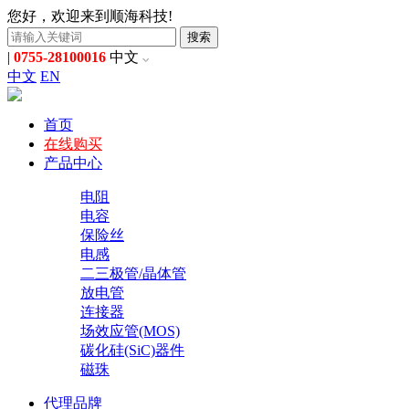
您好，欢迎来到顺海科技!
搜索
|
0755-28100016
中文
中文
EN
首页
在线购买
产品中心
电阻
电容
保险丝
电感
二三极管/晶体管
放电管
连接器
场效应管(MOS)
碳化硅(SiC)器件
磁珠
代理品牌