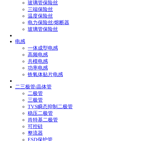
玻璃管保险丝
三端保险丝
温度保险丝
电力保险丝/熔断器
玻璃管保险丝
电感
一体成型电感
高频电感
共模电感
功率电感
铁氧体贴片电感
二三极管/晶体管
二极管
三极管
TVS瞬态抑制二极管
稳压二极管
肖特基二极管
可控硅
整流器
ESD保护管