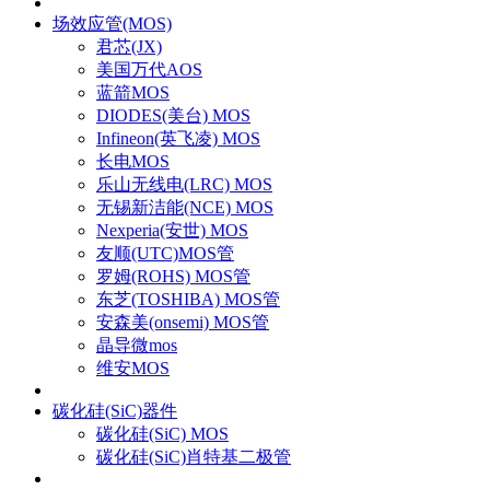
场效应管(MOS)
君芯(JX)
美国万代AOS
蓝箭MOS
DIODES(美台) MOS
Infineon(英飞凌) MOS
长电MOS
乐山无线电(LRC) MOS
无锡新洁能(NCE) MOS
Nexperia(安世) MOS
友顺(UTC)MOS管
罗姆(ROHS) MOS管
东芝(TOSHIBA) MOS管
安森美(onsemi) MOS管
晶导微mos
维安MOS
碳化硅(SiC)器件
碳化硅(SiC) MOS
碳化硅(SiC)肖特基二极管