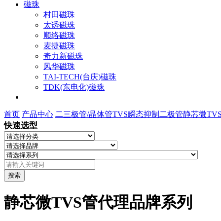
磁珠
村田磁珠
太诱磁珠
顺络磁珠
麦捷磁珠
奇力新磁珠
风华磁珠
TAI-TECH(台庆)磁珠
TDK(东电化)磁珠
首页
产品中心
二三极管/晶体管
TVS瞬态抑制二极管
静芯微TV
快速选型
搜索
静芯微TVS管代理品牌系列