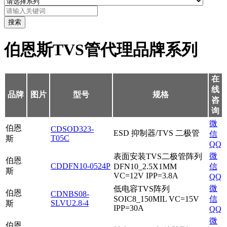
搜索
伯恩斯TVS管代理品牌系列
在
线
品牌
图片
型号
规格
咨
询
微
伯恩
CDSOD323-
ESD 抑制器/TVS 二极管
信
T05C
斯
QQ
微
表面安装TVS二极管阵列
伯恩
CDDFN10-0524P
DFN10_2.5X1MM
信
斯
VC=12V IPP=3.8A
QQ
微
低电容TVS阵列
伯恩
CDNBS08-
SOIC8_150MIL VC=15V
信
SLVU2.8-4
斯
IPP=30A
QQ
微
伯恩