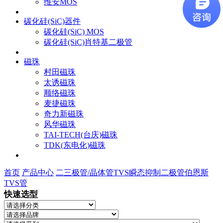
维安MOS
碳化硅(SiC)器件
碳化硅(SiC) MOS
碳化硅(SiC)肖特基二极管
磁珠
村田磁珠
太诱磁珠
顺络磁珠
麦捷磁珠
奇力新磁珠
风华磁珠
TAI-TECH(台庆)磁珠
TDK(东电化)磁珠
首页
产品中心
二三极管/晶体管
TVS瞬态抑制二极管
伯恩斯
TVS管
快速选型