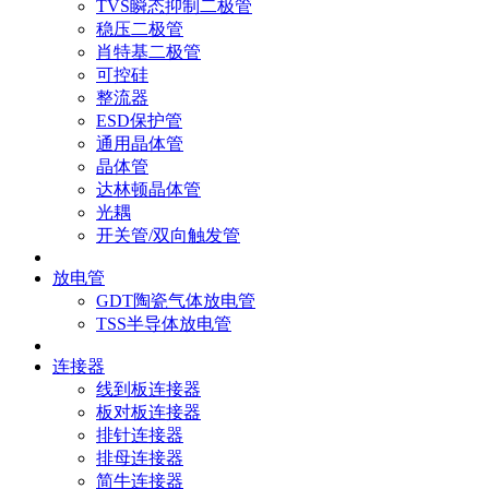
TVS瞬态抑制二极管
稳压二极管
肖特基二极管
可控硅
整流器
ESD保护管
通用晶体管
晶体管
达林顿晶体管
光耦
开关管/双向触发管
放电管
GDT陶瓷气体放电管
TSS半导体放电管
连接器
线到板连接器
板对板连接器
排针连接器
排母连接器
简牛连接器