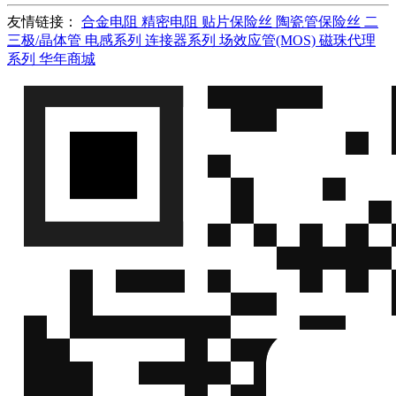
CDSOD323-
VC＝28.3V IPP＝11A
信
T12C
斯
友情链接：
合金电阻
精密电阻
贴片保险丝
陶瓷管保险丝
二
SOD323
QQ
三极/晶体管
电感系列
连接器系列
场效应管(MOS)
磁珠代理
系列
华年商城