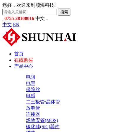
您好，欢迎来到顺海科技!
搜索
|
0755-28100016
中文
中文
EN
首页
在线购买
产品中心
电阻
电容
保险丝
电感
二三极管/晶体管
放电管
连接器
场效应管(MOS)
碳化硅(SiC)器件