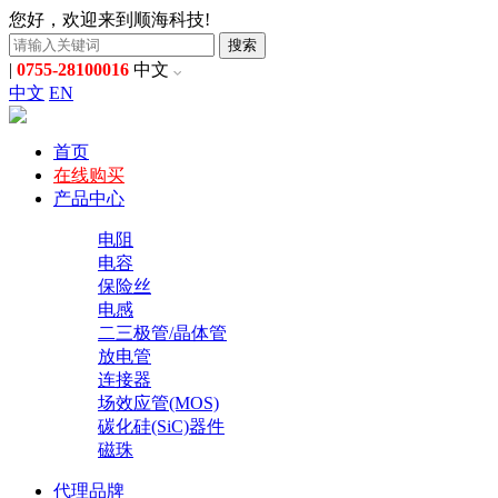
您好，欢迎来到顺海科技!
搜索
|
0755-28100016
中文
中文
EN
首页
在线购买
产品中心
电阻
电容
保险丝
电感
二三极管/晶体管
放电管
连接器
场效应管(MOS)
碳化硅(SiC)器件
磁珠
代理品牌