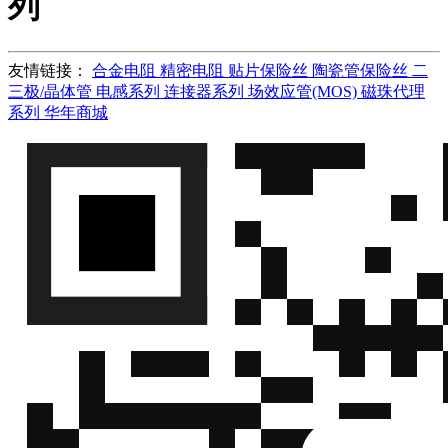
列
友情链接：
合金电阻
精密电阻
贴片保险丝
陶瓷管保险丝
二
三极/晶体管
电感系列
连接器系列
场效应管(MOS)
磁珠代理
系列
华年商城