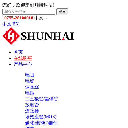
您好，欢迎来到顺海科技!
搜索
|
0755-28100016
中文
中文
EN
首页
在线购买
产品中心
电阻
电容
保险丝
电感
二三极管/晶体管
放电管
连接器
场效应管(MOS)
碳化硅(SiC)器件