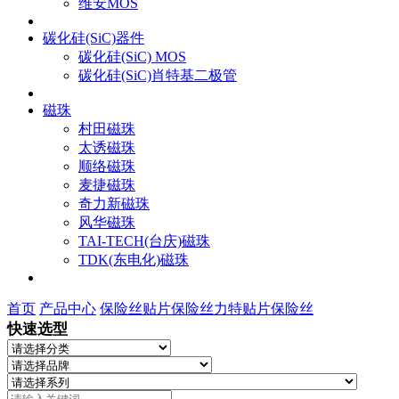
维安MOS
碳化硅(SiC)器件
碳化硅(SiC) MOS
碳化硅(SiC)肖特基二极管
磁珠
村田磁珠
太诱磁珠
顺络磁珠
麦捷磁珠
奇力新磁珠
风华磁珠
TAI-TECH(台庆)磁珠
TDK(东电化)磁珠
首页
产品中心
保险丝
贴片保险丝
力特贴片保险丝
快速选型