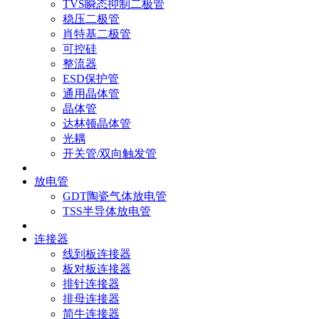
TVS瞬态抑制二极管
稳压二极管
肖特基二极管
可控硅
整流器
ESD保护管
通用晶体管
晶体管
达林顿晶体管
光耦
开关管/双向触发管
放电管
GDT陶瓷气体放电管
TSS半导体放电管
连接器
线到板连接器
板对板连接器
排针连接器
排母连接器
简牛连接器