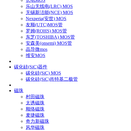
长电MOS
乐山无线电(LRC) MOS
无锡新洁能(NCE) MOS
Nexperia(安世) MOS
友顺(UTC)MOS管
罗姆(ROHS) MOS管
东芝(TOSHIBA) MOS管
安森美(onsemi) MOS管
晶导微mos
维安MOS
碳化硅(SiC)器件
碳化硅(SiC) MOS
碳化硅(SiC)肖特基二极管
磁珠
村田磁珠
太诱磁珠
顺络磁珠
麦捷磁珠
奇力新磁珠
风华磁珠