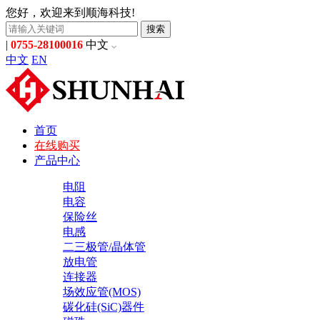
您好，欢迎来到顺海科技!
搜索
|
0755-28100016
中文
中文
EN
首页
在线购买
产品中心
电阻
电容
保险丝
电感
二三极管/晶体管
放电管
连接器
场效应管(MOS)
碳化硅(SiC)器件