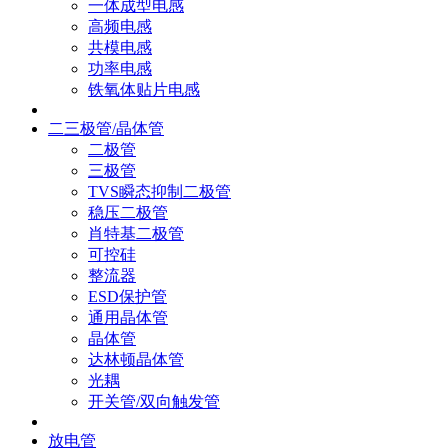
一体成型电感
高频电感
共模电感
功率电感
铁氧体贴片电感
二三极管/晶体管
二极管
三极管
TVS瞬态抑制二极管
稳压二极管
肖特基二极管
可控硅
整流器
ESD保护管
通用晶体管
晶体管
达林顿晶体管
光耦
开关管/双向触发管
放电管