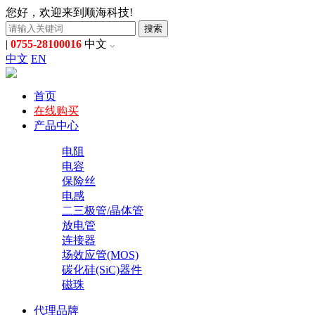
您好，欢迎来到顺海科技!
搜索
|
0755-28100016
中文
中文
EN
首页
在线购买
产品中心
电阻
电容
保险丝
电感
二三极管/晶体管
放电管
连接器
场效应管(MOS)
碳化硅(SiC)器件
磁珠
代理品牌