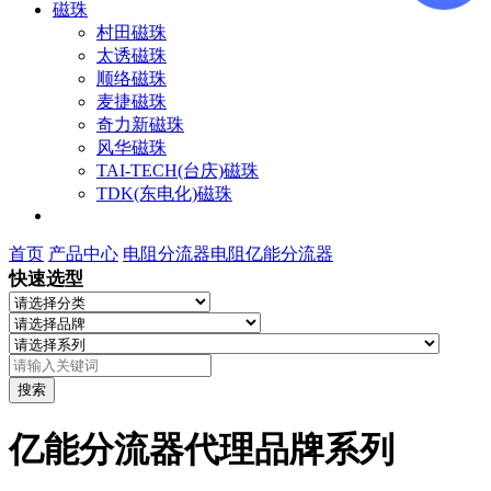
磁珠
村田磁珠
太诱磁珠
顺络磁珠
麦捷磁珠
奇力新磁珠
风华磁珠
TAI-TECH(台庆)磁珠
TDK(东电化)磁珠
首页
产品中心
电阻
分流器电阻
亿能分流器
快速选型
搜索
亿能分流器代理品牌系列