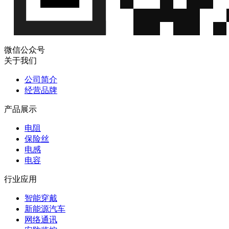
3920 分
ELLON
ESR-F-5-0R004F
阻 4mΩ
3920 分
ELLON
ESR-S-7-0R0001F
微信公众号
阻 0.1mΩ
关于我们
5930 分
公司简介
ELLON
ESR-M-7-0R0002F
阻 0.2mΩ
经营品牌
产品展示
5930 分
ELLON
ESR-M-7-0R0004F
阻 0.4mΩ
电阻
保险丝
电感
5930 分
ELLON
ESR-M-7-0R0005F
电容
阻 0.5mΩ
行业应用
5930 分
ELLON
ESR-M-7-0R00075F
智能穿戴
阻 0.75mΩ
新能源汽车
网络通讯
5930 分