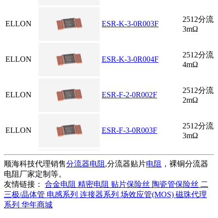
2512分
ELLON
ESR-K-3-0R003F
3mΩ
2512分
ELLON
ESR-K-3-0R004F
4mΩ
2512分
ELLON
ESR-F-2-0R002F
2mΩ
2512分
ELLON
ESR-F-3-0R003F
3mΩ
2512分
顺海科技代理销售
分流器电阻
,分流器贴片
电阻
，裸铜分流器
ELLON
ESR-F-3-0R004F
4mΩ
电阻厂家定制等。
友情链接：
合金电阻
精密电阻
贴片保险丝
陶瓷管保险丝
二
三极/晶体管
电感系列
连接器系列
场效应管(MOS)
磁珠代理
2512分
ELLON
ESR-F-3-0R005F
系列
华年商城
5mΩ