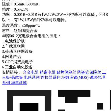
华德
阻值：0.5mR~500mR
HTE2512M3W0R002F
,0.002R(2mR
(Walter)
精度：0.5%,1%
±1% ,3W ,M
±100PPM
功率：0.001R~0.01R有1W,1.5W.2W三种功率可以选择，0.01R
宽电极电流
以上，有1W,1.5W两种功率可以选择。
阻 ,1225
温度系数：≤50ppm/℃
华德
HTE2512M3W0R003F
,0.003R(3mR
材料：锰铜陶瓷合金
(Walter)
±1% ,3W ,M
华德0612宽电极合金电阻的应用：
±100PPM
1.电池保护板
宽电极电流
2.车载互联网
阻 ,1225
华德
3.移动互联网设备
HTE2512M3W0R010F
,0.01R(10mR
(Walter)
4.网通产品
±1% ,3W ,M
5.CCC消费类电子
±50PPM
6.工业自动化设备
宽电极电流
友情链接：
合金电阻
精密电阻
贴片保险丝
陶瓷管保险丝
二
阻 ,1225
华德
三极/晶体管
电感系列
连接器系列
场效应管(MOS)
磁珠代理
HTE2512M3W0R015F
,0.015R(15m
(Walter)
系列
华年商城
±1% ,3W ,M
±50PPM
宽电极电流
阻 ,1225
华德
HTE2512M3W0R018F
,0.018R(18m
(Walter)
±1% ,3W ,M