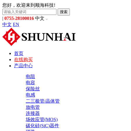
您好，欢迎来到顺海科技!
搜索
|
0755-28100016
中文
中文
EN
首页
在线购买
产品中心
电阻
电容
保险丝
电感
二三极管/晶体管
放电管
连接器
场效应管(MOS)
碳化硅(SiC)器件