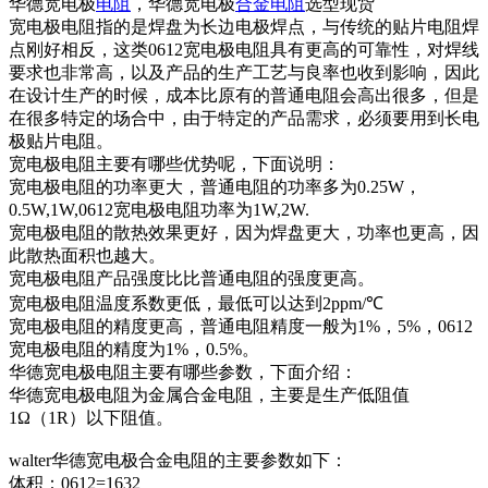
华德宽电极
电阻
，华德宽电极
合金电阻
选型现货
±50PPM
宽电极电阻指的是焊盘为长边电极焊点，与传统的贴片电阻焊
宽电极电流
点刚好相反，这类0612宽电极电阻具有更高的可靠性，对焊线
阻 ,1225
华德
HTE2512C3W0R015F
要求也非常高，以及产品的生产工艺与良率也收到影响，因此
,0.015R(15m
(Walter)
±1% ,3W ,N
在设计生产的时候，成本比原有的普通电阻会高出很多，但是
±50PPM
在很多特定的场合中，由于特定的产品需求，必须要用到长电
宽电极电流
极贴片电阻。
阻 ,1225
宽电极电阻主要有哪些优势呢，下面说明：
华德
HTE2512C3W0R025F
,0.025R(25m
宽电极电阻的功率更大，普通电阻的功率多为0.25W，
(Walter)
±1% ,3W ,N
0.5W,1W,0612宽电极电阻功率为1W,2W.
±50PPM
宽电极电阻的散热效果更好，因为焊盘更大，功率也更高，因
宽电极电流
此散热面积也越大。
阻 ,1225
华德
宽电极电阻产品强度比比普通电阻的强度更高。
HTE2512C3W0R050F
,0.05R(50mR
(Walter)
宽电极电阻温度系数更低，最低可以达到2ppm/℃
±1% ,3W ,N
宽电极电阻的精度更高，普通电阻精度一般为1%，5%，0612
±50PPM
宽电极电阻的精度为1%，0.5%。
宽电极电流
华德宽电极电阻主要有哪些参数，下面介绍：
阻 ,1225
华德
华德宽电极电阻为金属合金电阻，主要是生产低阻值
HTE2512C3W0R100F
,0.1R(100mR
(Walter)
1Ω（1R）以下阻值。
±1% ,3W ,N
±50PPM
walter华德宽电极合金电阻的主要参数如下：
宽电极电流
体积：0612=1632
阻 ,1225