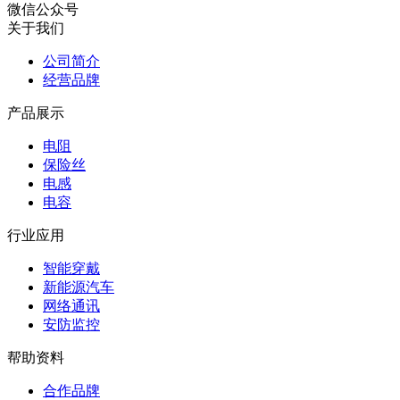
微信公众号
,±100PPM
关于我们
宽电极电流
阻 ,0612
华德
公司简介
HTE1206M1W5R010F
,0.01R(10mR
(Walter)
经营品牌
±1% ,1.5W
,±50PPM
产品展示
宽电极电流
阻 ,0612
华德
电阻
HTE1206M1W5R012F
,0.012R(12m
(Walter)
保险丝
±1% ,1.5W
电感
,±50PPM
电容
宽电极电流
阻 ,0612
华德
行业应用
HTE1206M1W5R015F
,0.015R(15m
(Walter)
±1% ,1.5W
智能穿戴
,±50PPM
新能源汽车
宽电极电流
网络通讯
阻 ,0612
华德
安防监控
HTE1206M2W0R016F
,0.016R(16m
(Walter)
±1% ,2W ,M
帮助资料
±50PPM
宽电极电流
合作品牌