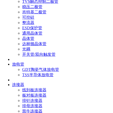
TVS瞬态抑制二极管
稳压二极管
肖特基二极管
可控硅
整流器
ESD保护管
通用晶体管
晶体管
达林顿晶体管
光耦
开关管/双向触发管
放电管
GDT陶瓷气体放电管
TSS半导体放电管
连接器
线到板连接器
板对板连接器
排针连接器
排母连接器
简牛连接器