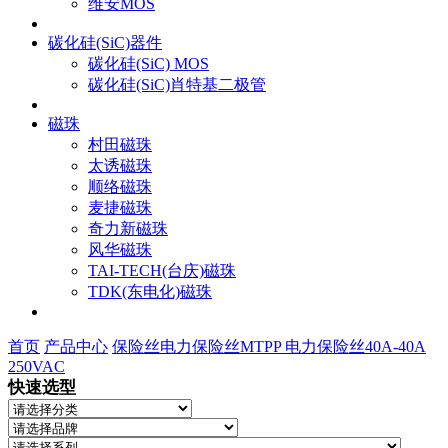
维安MOS
碳化硅(SiC)器件
碳化硅(SiC) MOS
碳化硅(SiC)肖特基二极管
磁珠
村田磁珠
太诱磁珠
顺络磁珠
麦捷磁珠
奇力新磁珠
风华磁珠
TAI-TECH(台庆)磁珠
TDK(东电化)磁珠
首页
产品中心
保险丝
电力保险丝
MTPP 电力保险丝40A-40A
250VAC
快速选型