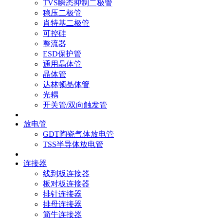
TVS瞬态抑制二极管
稳压二极管
肖特基二极管
可控硅
整流器
ESD保护管
通用晶体管
晶体管
达林顿晶体管
光耦
开关管/双向触发管
放电管
GDT陶瓷气体放电管
TSS半导体放电管
连接器
线到板连接器
板对板连接器
排针连接器
排母连接器
简牛连接器