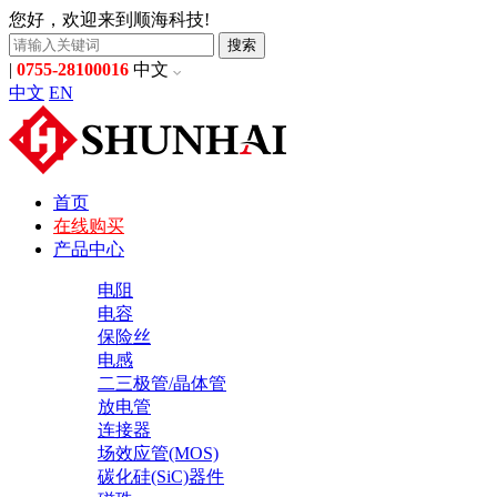
您好，欢迎来到顺海科技!
搜索
|
0755-28100016
中文
中文
EN
首页
在线购买
产品中心
电阻
电容
保险丝
电感
二三极管/晶体管
放电管
连接器
场效应管(MOS)
碳化硅(SiC)器件