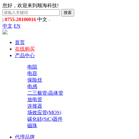
您好，欢迎来到顺海科技!
搜索
|
0755-28100016
中文
中文
EN
首页
在线购买
产品中心
电阻
电容
保险丝
电感
二三极管/晶体管
放电管
连接器
场效应管(MOS)
碳化硅(SiC)器件
磁珠
代理品牌