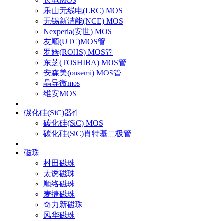
长电MOS
乐山无线电(LRC) MOS
无锡新洁能(NCE) MOS
Nexperia(安世) MOS
友顺(UTC)MOS管
罗姆(ROHS) MOS管
东芝(TOSHIBA) MOS管
安森美(onsemi) MOS管
晶导微mos
维安MOS
碳化硅(SiC)器件
碳化硅(SiC) MOS
碳化硅(SiC)肖特基二极管
磁珠
村田磁珠
太诱磁珠
顺络磁珠
麦捷磁珠
奇力新磁珠
风华磁珠