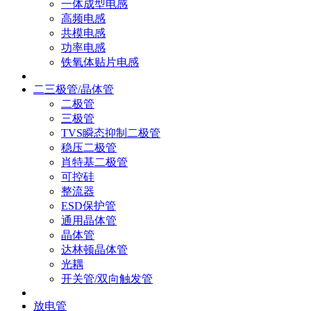
一体成型电感
高频电感
共模电感
功率电感
铁氧体贴片电感
二三极管/晶体管
二极管
三极管
TVS瞬态抑制二极管
稳压二极管
肖特基二极管
可控硅
整流器
ESD保护管
通用晶体管
晶体管
达林顿晶体管
光耦
开关管/双向触发管
放电管