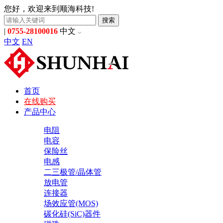
您好，欢迎来到顺海科技!
搜索
|
0755-28100016
中文
中文
EN
首页
在线购买
产品中心
电阻
电容
保险丝
电感
二三极管/晶体管
放电管
连接器
场效应管(MOS)
碳化硅(SiC)器件