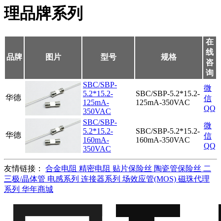
理品牌系列
在
线
品牌
图片
型号
规格
咨
询
SBC/SBP-
微
5.2*15.2-
SBC/SBP-5.2*15.2-
华德
信
125mA-
125mA-350VAC
QQ
350VAC
SBC/SBP-
微
5.2*15.2-
SBC/SBP-5.2*15.2-
华德
信
160mA-
160mA-350VAC
QQ
350VAC
友情链接：
合金电阻
精密电阻
贴片保险丝
陶瓷管保险丝
二
三极/晶体管
电感系列
连接器系列
场效应管(MOS)
磁珠代理
系列
华年商城