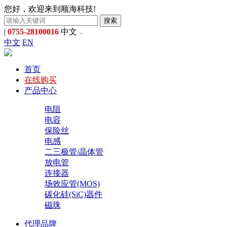
您好，欢迎来到顺海科技!
搜索
|
0755-28100016
中文
中文
EN
首页
在线购买
产品中心
电阻
电容
保险丝
电感
二三极管/晶体管
放电管
连接器
场效应管(MOS)
碳化硅(SiC)器件
磁珠
代理品牌